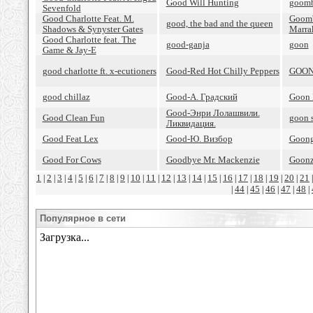
Good Will Hunting
goomb
Sevenfold
Good Charlotte Feat. M.
Goomb
good, the bad and the queen
Shadows & Synyster Gates
Marra
Good Charlotte feat. The
good-ganja
goon
Game & Jay-E
good charlotte ft. x-ecutioners
Good-Red Hot Chilly Peppers
GOON
good chillaz
Good-А. Градский
Goon 
Good-Энри Лолашвили.
Good Clean Fun
goon 
Ликвидация.
Good Feat Lex
Good-Ю. Визбор
Goon
Good For Cows
Goodbye Mr. Mackenzie
Goonz
1
2
3
4
5
6
7
8
9
10
11
12
13
14
15
16
17
18
19
20
21
|
|
|
|
|
|
|
|
|
|
|
|
|
|
|
|
|
|
|
|
44
45
46
47
48
|
|
|
|
|
|
Популярное в сети