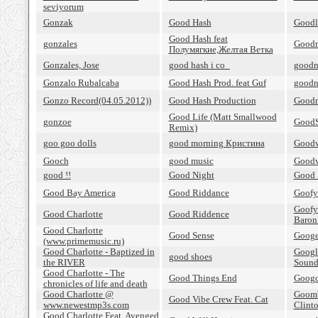
seviyorum
Gonzak
Good Hash
Goodl
Good Hash feat
gonzales
Goodm
Полумягкие,Желтая Ветка
Gonzales, Jose
good hash i co_
goodn
Gonzalo Rubalcaba
Good Hash Prod. feat Guf
goodn
Gonzo Record(04.05.2012))
Good Hash Production
Goodn
Good Life (Matt Smallwood
gonzoe
GoodS
Remix)
goo goo dolls
good morning Кристина
Goodw
Gooch
good music
Goodw
good !!
Good Night
Good
Good Bay America
Good Riddance
Goofy
Goofy
Good Charlotte
Good Riddence
Baron
Good Charlotte
Good Sense
Googe
(www.primemusic.ru)
Good Charlotte - Baptized in
Google
good shoes
the RIVER
Sound
Good Charlotte - The
Good Things End
Googo
chronicles of life and death
Good Charlotte @
Goomb
Good Vibe Crew Feat. Cat
www.newestmp3s.com
Clint
Good Charlotte Feat. Avenged