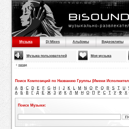
Музыка
Dj Mixes
Альбомы
Видеоклипы
Музыка пользователей
Моя музыка
назад
Поиск Композиций по Названию Группы (Имени Исполнител
A
B
C
D
E
F
G
H
I
J
K
L
M
N
O
P
Q
R
S
T
U
·
·
·
·
·
·
·
·
·
·
·
·
·
·
·
·
·
·
·
·
·
А
Б
В
Г
Д
Е
Ж
З
И
К
Л
М
Н
О
П
Р
С
Т
У
Ф
Х
·
·
·
·
·
·
·
·
·
·
·
·
·
·
·
·
·
·
·
·
Поиск Музыки: