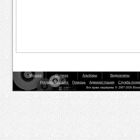
Музыка
Dj mixes
Альбомы
Видеоклипы
Реклама на сайте
Помощь
Администрация
Служба подд
Все права защищены © 2007-2026 Biso