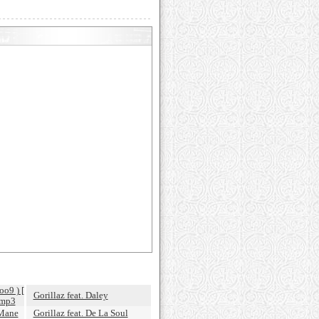
oo9 ) [
Gorillaz feat. Daley
.mp3
 Mane
Gorillaz feat. De La Soul