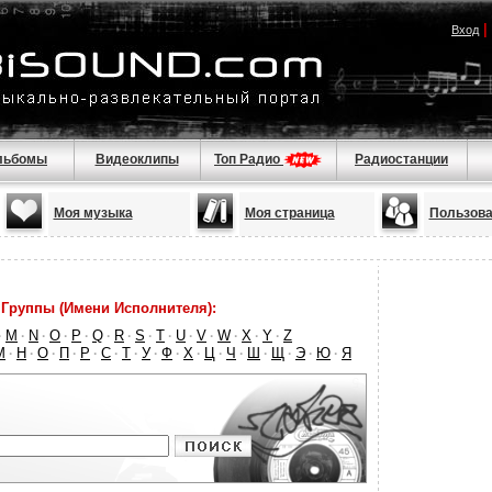
|
Вход
льбомы
Видеоклипы
Топ Радио
Радиостанции
Моя музыка
Моя страница
Пользова
Группы (Имени Исполнителя):
M
N
O
P
Q
R
S
T
U
V
W
X
Y
Z
·
·
·
·
·
·
·
·
·
·
·
·
·
·
М
Н
О
П
Р
С
Т
У
Ф
Х
Ц
Ч
Ш
Щ
Э
Ю
Я
·
·
·
·
·
·
·
·
·
·
·
·
·
·
·
·