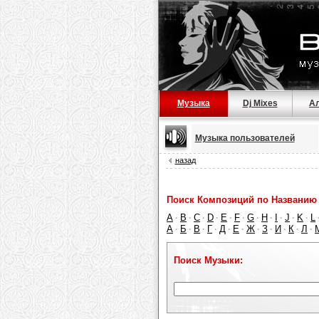
Музыка
Dj Mixes
А
Музыка пользователей
назад
Поиск Композиций по Названию 
A
B
C
D
E
F
G
H
I
J
K
L
·
·
·
·
·
·
·
·
·
·
·
А
Б
В
Г
Д
Е
Ж
З
И
К
Л
·
·
·
·
·
·
·
·
·
·
·
Поиск Музыки: