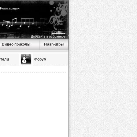
Регистрация
Помощь
Добавить в избранное
Видео приколы
Flash-игры
тели
Форум