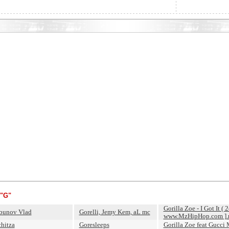
"G"
Gorilla Zoe - I Got It ( 2
bunov Vlad
Gorelli, Jemy Kem, aL mc
www.MzHipHop.com ]
chitza
Goresleeps
Gorilla Zoe feat Gucci