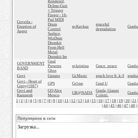
Rendered,
Dr.Imp-Guit
+ Trigger
Finger - 16-
Pad MIDI
Goverla -
Drum
graceful
Eruption of
gr.Kavkaz
Gradu
Control
degradation
Anger
Surface,
WizDum
Drumkit
From Hell
Metal
Drumkit Im
Gpal
GOVERNMENT
Presents
gr.kristina
Grace_peace
Gradu
BAND
Ghos
Govi
Gpiano
Gr.Music
grach love ft. k-3
gradu
Govi - Heart of
GPS
Gr1me
Grad U
Gradu
Gipsy(1987)
Govi and
GQ Alex
Grada, Gianni
GR@NADA
Gradu
Karunesh
Menco
Coletti.
1
2
3
4
5
6
7
8
9
10
11
12
13
14
15
16
17
18
19
20
21
|
|
|
|
|
|
|
|
|
|
|
|
|
|
|
|
|
|
|
|
44
45
46
47
48
|
|
|
|
|
|
Популярное в сети