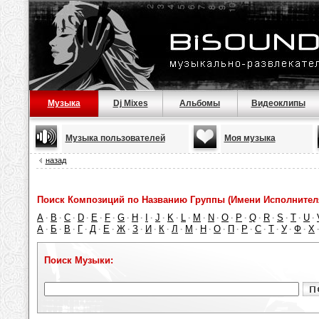
Музыка
Dj Mixes
Альбомы
Видеоклипы
Музыка пользователей
Моя музыка
назад
Поиск Композиций по Названию Группы (Имени Исполнител
A
B
C
D
E
F
G
H
I
J
K
L
M
N
O
P
Q
R
S
T
U
·
·
·
·
·
·
·
·
·
·
·
·
·
·
·
·
·
·
·
·
·
А
Б
В
Г
Д
Е
Ж
З
И
К
Л
М
Н
О
П
Р
С
Т
У
Ф
Х
·
·
·
·
·
·
·
·
·
·
·
·
·
·
·
·
·
·
·
·
Поиск Музыки: