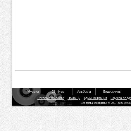
Музыка
Dj mixes
Альбомы
Видеоклипы
Реклама на сайте
Помощь
Администрация
Служба подд
Все права защищены © 2007-2026 Biso