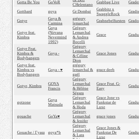
Gotta Be You
GoVoR
Grabbag Live
Grade
CHelentano
Grabbitz x
Gotthard
goya
Gr Dombai
Gradi
SwaggleRock
Goya &
grégory
Gotye
Grabnebelfursten
Grado
Carmina
lemarchal
Goya
Grégory
Gotye feat.
(Nirvana
Lemarchal
Grace
Gradua
Kimbra
Nevermind
& Andrea
1992)
Bocelli
Grégory
Gotye Feat.
Lemarchal
Kimbra &
Goya -
Grace Jones
Gradu
& Céline
Bodybangers
Dion
Gotye feat.
grégory
Kimbra vs
Goya - ♥
lemarchal &
grace deeb
Gradu
Bodybangers
gaël
Grégory
GOYA
Lemarchal
Grace Feat. G-
Gotye, Kimbra
Gradu
Francis
& Hélène
Easy
Ségara
Grégory
Grace Jone vs
Goya
gotzone
Lemarchal
Funkstar de
Gradu
Matsuda
& Hoda
Luxe
Grégory
gouache
GoYa♥
Lemarchal
grace jones
Gradus
& Jenifer
Grégory
Grace Jones &
Lemarchal
Gouache / Гуаш
goya*b
Funkstar De
Gradu
& Lara
Luxe