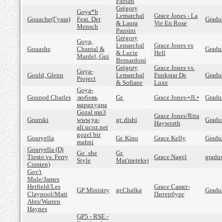
Fabian
Grégory
Goya*b
Lemarchal
Grace Jones - La
Gouache(Гуаш)
Feat. Der
Gradu
& Laura
Vie En Rose
Mensch
Pausini
Grégory
Goya,
Lemarchal
Grace Jones vs
Gouashe
Chantal &
Gradus
& Lucie
Hell
Mardel, Gui
Bernardoni
Grégory
Grace Jones vs.
Goya-
Gould, Glenn
Lemarchal
Funkstar De
Gradus
Project
& Sofiane
Luxe
Goya-
Gounod Charles
любовь
Gr.
Grace Jones-•JL•
Gradu
марихуана
Gozal mp3
Grace Jones/Rita
Gourski
www.ya-
gr. dishi
Gradu
Hayworth
ali.ucoz.net
gozel bir
Gouryella
Gr. Kino
Grace Kelly
Gradu
mahni
Gouryella (Dj
Go_she
Gr.
Tiesto vs. Ferry
Grace Nagel
gradu
Style
Mat'metekej
Corsten)
Gov't
Mule/James
Hetfield/Les
Grace Санкт-
GP Ministry
gr.Chalka
Gradu
Claypool/Matt
Питербург
Abts/Warren
Haynes
GP5 - RSE -