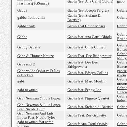
Gabin (feat Ana Carril Obiols)
gabo
Plastmass(TGSquad)
Gabba
Gabin (feat Joseph Fargier)
Gabrie
Gabin (feat Stefano Di
gabba front berlin
Gabrie
Battista)
gabbaheads
Gabin Feat China Moses
Gabrie
Gabrie
Gabbe
Gabin feat. Ana Carril Obiols
Briede
Gabrie
Gabby Babette
Gabin feat. Chris Cornell
Burto
Gabrie
Gabe & Thomaz Krauze
Gabin Feat. Dee Bridgewater
Molly
Gabin feat. Dee Dee
Gabrie
Gabe and D
Bridgrewater
Bancr
Gabe vs Ido Ophir vs D-Nox
gabrie
Gabin feat. Edwyn Collins
& Beckers
rivera
Gabrie
gabi
Gabin feat. Marc Moulin
motor
Gabrie
gabi newman
Gabin feat. Peggy Lee
Bancro
Gabrie
Gabi Newman & Luis Lopez
Gabin feat. Pigneto Quartet
indust
Gabi Newman & Luis Lopez
Gabin feat. Stefano di Battista
Gabri
Feat. Nicole Tyler
Gabi Newman And Luis
Gabin Feat. Zee Gachette
Gabri
Lopez Feat. Nicole Tyler
gabi newman feat aaron
Gabin ft Ana Carril Obiols
Gabrie
lordson