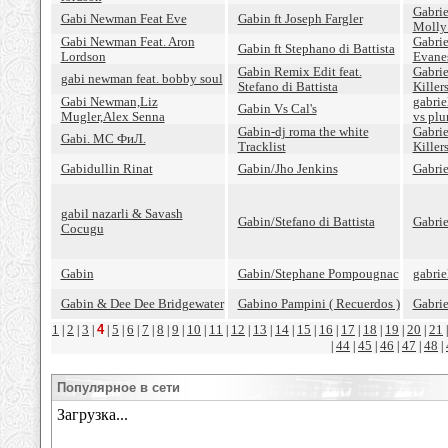
Gabrie
Gabi Newman Feat Eve
Gabin ft Joseph Fargler
Molly
Gabi Newman Feat. Aron
Gabrie
Gabin ft Stephano di Battista
Lordson
Evane
Gabin Remix Edit feat.
Gabrie
gabi newman feat. bobby soul
Stefano di Battista
Killer
Gabi Newman,Liz
gabrie
Gabin Vs Cal's
Mugler,Alex Senna
vs pl
Gabin-dj roma the white
Gabrie
Gabi. МС ФиЛ.
Tracklist
Killer
Gabidullin Rinat
Gabin/Jho Jenkins
Gabrie
gabil nazarli & Savash
Gabin/Stefano di Battista
Gabrie
Cocugu
Gabin
Gabin/Stephane Pompougnac
gabrie
Gabin & Dee Dee Bridgewater
Gabino Pampini ( Recuerdos )
Gabrie
1
2
3
4
5
6
7
8
9
10
11
12
13
14
15
16
17
18
19
20
21
|
|
|
|
|
|
|
|
|
|
|
|
|
|
|
|
|
|
|
|
44
45
46
47
48
|
|
|
|
|
|
Популярное в сети