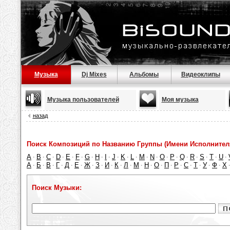
Музыка
Dj Mixes
Альбомы
Видеоклипы
Музыка пользователей
Моя музыка
назад
Поиск Композиций по Названию Группы (Имени Исполнител
A
B
C
D
E
F
G
H
I
J
K
L
M
N
O
P
Q
R
S
T
U
·
·
·
·
·
·
·
·
·
·
·
·
·
·
·
·
·
·
·
·
·
А
Б
В
Г
Д
Е
Ж
З
И
К
Л
М
Н
О
П
Р
С
Т
У
Ф
Х
·
·
·
·
·
·
·
·
·
·
·
·
·
·
·
·
·
·
·
·
Поиск Музыки: