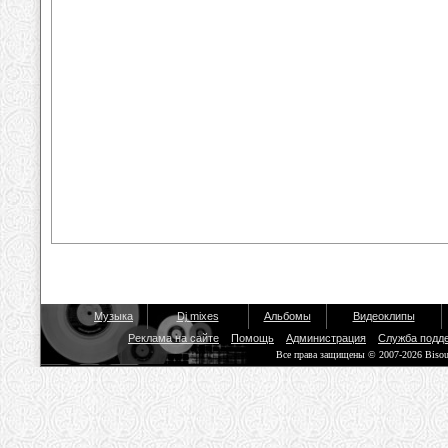
Музыка
Dj mixes
Альбомы
Видеоклипы
Реклама на сайте
Помощь
Администрация
Служба подд
Все права защищены © 2007-2026 Biso