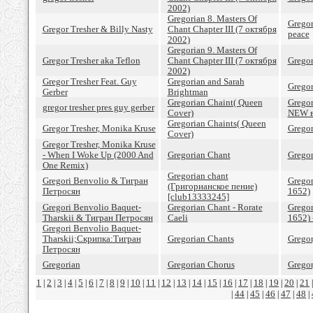
2002)
Gregorian 8. Masters Of
Gregor
Gregor Tresher & Billy Nasty
Chant Chapter III (7 октября
peace
2002)
Gregorian 9. Masters Of
Gregor Tresher aka Teflon
Chant Chapter III (7 октября
Gregor
2002)
Gregor Tresher Feat. Guy
Gregorian and Sarah
Grego
Gerber
Brightman
Gregorian Chaint( Queen
Grego
gregor tresher pres guy gerber
Cover)
NEW в
Gregorian Chaints( Queen
Gregor Tresher, Monika Kruse
Gregor
Cover)
Gregor Tresher, Monika Kruse
- When I Woke Up (2000 And
Gregorian Chant
Gregor
One Remix)
Gregorian chant
Gregori Benvolio & Тигран
Gregor
(Григорианское пение)
Петросян
1652)
[club13333245]
Gregori Benvolio Baquet-
Gregorian Chant - Rorate
Gregor
Tharskii & Тигран Петросян
Caeli
1652) 
Gregori Benvolio Baquet-
Tharskii;Скрипка:Тигран
Gregorian Chants
Gregor
Петросян
Gregorian
Gregorian Chorus
Gregor
1
2
3
4
5
6
7
8
9
10
11
12
13
14
15
16
17
18
19
20
21
|
|
|
|
|
|
|
|
|
|
|
|
|
|
|
|
|
|
|
|
44
45
46
47
48
|
|
|
|
|
|