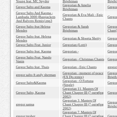
Young feat. MC Spyder
Brightman
Brigh
Gregorian & Amelia
Gregor Salto and Kaoma
Gregor
Brightman
Gregor Salto And Kaoma -
Gregorian & Eva Mali - Epic
Lambada 3000 (Bassjackers
Gregor
Chants
And Ralvero Remix).mp3
Gregor Salto feat Helena
Gregorian & Sarah
Gregor
Mendes
Brightman
Chant
Gregor Salto feat. Helena
Gregorian & Shweta Shetty
Gregor
Mendes
Gregor Salto Feat. Junior
Gregorian (Lotti)
Grego
Gregor Salto feat. Kaoma
Gregorian -
Gregor
Gregor Salto Feat. Nando
Gregorian - Christmas Chants
Gregor
Vanin
Gregor Salto feat. Thais
Gregorian - Epic Chants
gregor
Gregorian - moment of peace
Gregor
gregor salto ft andy sherman
(EX Djs remix)
Brigt
Gregorian - O Fortuna
Gregor Salto&Kaoma
Gregor
(Single)
Gregorian 11. Masters Of
Gregor Salto, Kaoma
Chant Chapter III (7 октября
Gregor
2002)
Gregorian 3. Masters Of
Gregor
gregor samsa
Chant Chapter III (7 октября
Brigh
2002)
Gregorian 7. Masters Of
gregor tresher
Chant Chapter III (7 октября
Gregor