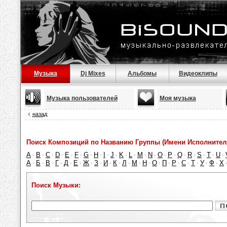
Музыка
Dj Mixes
Альбомы
Видеоклипы
Музыка пользователей
Моя музыка
назад
Поиск Композиций по Названию Группы (Имени Исполнител
A
B
C
D
E
F
G
H
I
J
K
L
M
N
O
P
Q
R
S
T
U
·
·
·
·
·
·
·
·
·
·
·
·
·
·
·
·
·
·
·
·
·
А
Б
В
Г
Д
Е
Ж
З
И
К
Л
М
Н
О
П
Р
С
Т
У
Ф
Х
·
·
·
·
·
·
·
·
·
·
·
·
·
·
·
·
·
·
·
·
Поиск Музыки: