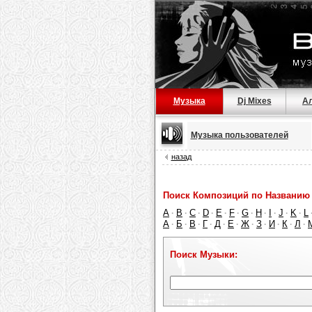
Музыка
Dj Mixes
А
Музыка пользователей
назад
Поиск Композиций по Названию 
A
B
C
D
E
F
G
H
I
J
K
L
·
·
·
·
·
·
·
·
·
·
·
А
Б
В
Г
Д
Е
Ж
З
И
К
Л
·
·
·
·
·
·
·
·
·
·
·
Поиск Музыки: