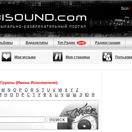
|
Вход
льбомы
Видеоклипы
Топ Радио
Радиостанции
Моя музыка
Моя страница
Пользова
Группы (Имени Исполнителя):
M
N
O
P
Q
R
S
T
U
V
W
X
Y
Z
·
·
·
·
·
·
·
·
·
·
·
·
·
·
М
Н
О
П
Р
С
Т
У
Ф
Х
Ц
Ч
Ш
Щ
Э
Ю
Я
·
·
·
·
·
·
·
·
·
·
·
·
·
·
·
·