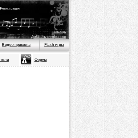
Регистрация
Помощь
Добавить в избранное
Видео приколы
Flash-игры
тели
Форум