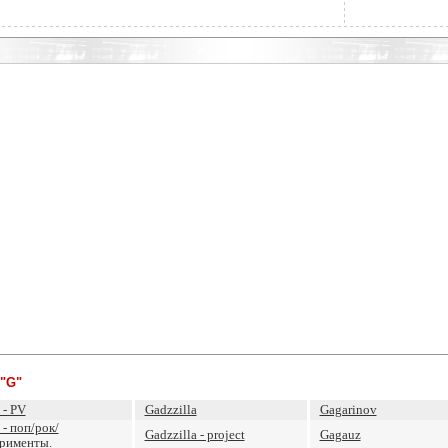
"G"
 - PV
Gadzzilla
Gagarinov
 - поп/рок/
Gadzzilla - project
Gagauz
рименты.