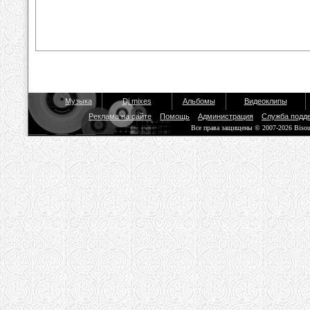
Музыка
Dj mixes
Альбомы
Видеоклипы
Реклама на сайте
Помощь
Администрация
Служба подд
Все права защищены © 2007-2026 Biso