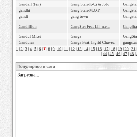
Gandalf (Fin)
Gang Starr/K-Ci & JoJo
Gangstar
gandhi
Gang Starr/M.O.P.
Gangstar
gandi
gang town
Gangstar
Gandillion
Gang$ter Feat Lil_n.e.t.
GangStar
Gandul Mitei
Ganga
GangStar
Ganduras
Ganga Feat. Ingrid Chavez
gangstar
1
2
3
4
5
6
7
8
9
10
11
12
13
14
15
16
17
18
19
20
21
|
|
|
|
|
|
|
|
|
|
|
|
|
|
|
|
|
|
|
|
44
45
46
47
48
|
|
|
|
|
|
Популярное в сети