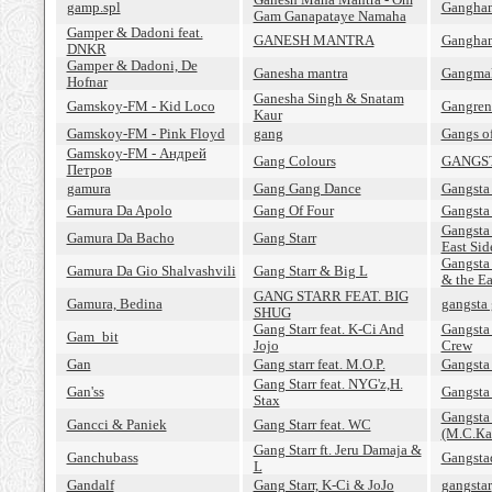
gamp.spl
Gangham
Gam Ganapataye Namaha
Gamper & Dadoni feat.
GANESH MANTRA
Gangham
DNKR
Gamper & Dadoni, De
Ganesha mantra
Gangma
Hofnar
Ganesha Singh & Snatam
Gamskoy-FM - Kid Loco
Gangren
Kaur
Gamskoy-FM - Pink Floyd
gang
Gangs o
Gamskoy-FM - Андрей
Gang Colours
GANGS
Петров
gamura
Gang Gang Dance
Gangsta
Gamura Da Apolo
Gang Of Four
Gangsta
Gangsta 
Gamura Da Bacho
Gang Starr
East Sid
Gangsta 
Gamura Da Gio Shalvashvili
Gang Starr & Big L
& the Ea
GANG STARR FEAT. BIG
Gamura, Bedina
gangsta 
SHUG
Gang Starr feat. K-Ci And
Gangsta
Gam_bit
Jojo
Crew
Gan
Gang starr feat. M.O.P.
Gangsta
Gang Starr feat. NYG'z,H.
Gan'ss
Gangsta
Stax
Gangsta 
Gancci & Paniek
Gang Starr feat. WC
(M.C.Ка
Gang Starr ft. Jeru Damaja &
Ganchubass
Gangsta
L
Gandalf
Gang Starr, K-Ci & JoJo
gangstar