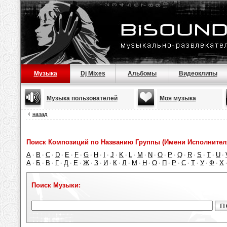
Музыка
Dj Mixes
Альбомы
Видеоклипы
Музыка пользователей
Моя музыка
назад
Поиск Композиций по Названию Группы (Имени Исполнител
A
B
C
D
E
F
G
H
I
J
K
L
M
N
O
P
Q
R
S
T
U
·
·
·
·
·
·
·
·
·
·
·
·
·
·
·
·
·
·
·
·
·
А
Б
В
Г
Д
Е
Ж
З
И
К
Л
М
Н
О
П
Р
С
Т
У
Ф
Х
·
·
·
·
·
·
·
·
·
·
·
·
·
·
·
·
·
·
·
·
Поиск Музыки: