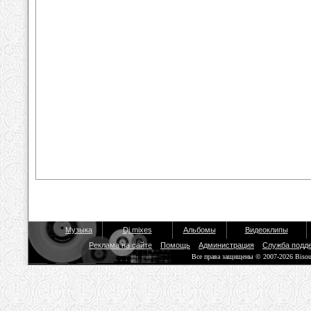
Музыка
Dj mixes
Альбомы
Видеоклипы
Реклама на сайте
Помощь
Администрация
Служба подд
Все права защищены © 2007-2026 Biso