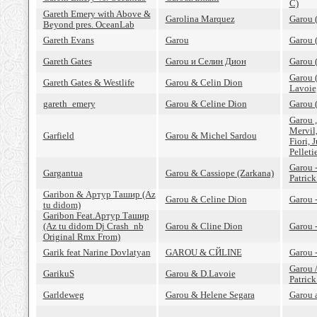
C)
Gareth Emery with Above &
Garolina Marquez
Garou 
Beyond pres. OceanLab
Gareth Evans
Garou
Garou 
Gareth Gates
Garou и Селин Дион
Garou 
Garou (
Gareth Gates & Westlife
Garou & Celin Dion
Lavoie,
gareth_emery
Garou & Celine Dion
Garou 
Garou 
Mervil,
Garfield
Garou & Michel Sardou
Fiori, 
Pelleti
Garou -
Gargantua
Garou & Cassiope (Zarkana)
Patrick
Garibon & Артур Ташир (Az
Garou & Celine Dion
Garou 
tu didom)
Garibon Feat.Артур Ташир
(Az tu didom Dj Crash_nb
Garou & Cline Dion
Garou -
Original Rmx From)
Garik feat Narine Dovlatyan
GAROU & CЙLINE
Garou 
Garou /
GarikuS
Garou & D.Lavoie
Patrick
Garldeweg
Garou & Helene Segara
Garou 