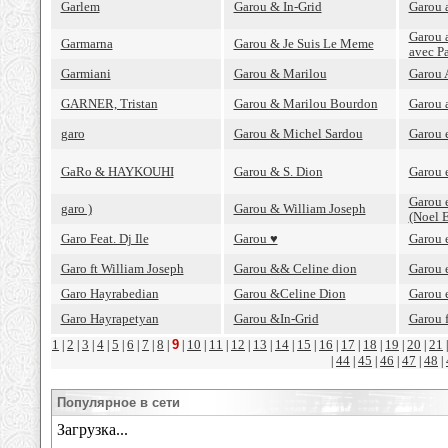
Garlem
Garou & In-Grid
Garou 
Garou 
Garmarna
Garou & Je Suis Le Meme
avec Pa
Garmiani
Garou & Marilou
Garou 
GARNER, Tristan
Garou & Marilou Bourdon
Garou 
garo
Garou & Michel Sardou
Garou 
GaRo & HAYKOUHI
Garou & S. Dion
Garou 
Garou e
garo )
Garou & William Joseph
(Noel 
Garo Feat. Dj Ile
Garou ♥
Garou 
Garo ft William Joseph
Garou && Celine dion
Garou e
Garo Hayrabedian
Garou &Celine Dion
Garou 
Garo Hayrapetyan
Garou &In-Grid
Garou f
1
2
3
4
5
6
7
8
9
10
11
12
13
14
15
16
17
18
19
20
21
|
|
|
|
|
|
|
|
|
|
|
|
|
|
|
|
|
|
|
|
44
45
46
47
48
|
|
|
|
|
|
Популярное в сети