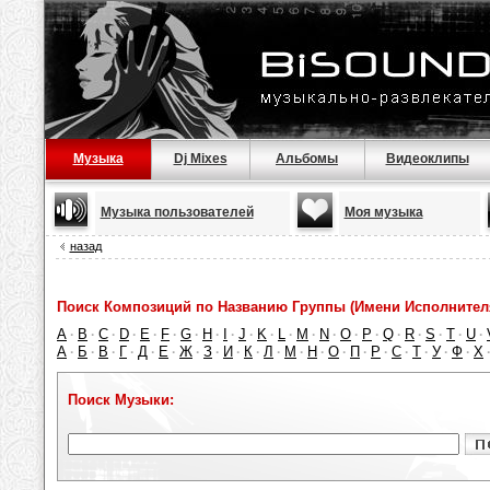
Музыка
Dj Mixes
Альбомы
Видеоклипы
Музыка пользователей
Моя музыка
назад
Поиск Композиций по Названию Группы (Имени Исполнител
A
B
C
D
E
F
G
H
I
J
K
L
M
N
O
P
Q
R
S
T
U
·
·
·
·
·
·
·
·
·
·
·
·
·
·
·
·
·
·
·
·
·
А
Б
В
Г
Д
Е
Ж
З
И
К
Л
М
Н
О
П
Р
С
Т
У
Ф
Х
·
·
·
·
·
·
·
·
·
·
·
·
·
·
·
·
·
·
·
·
Поиск Музыки: