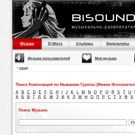
Музыка
Dj Mixes
Альбомы
Видеоклипы
Музыка пользователей
Моя музыка
назад
Поиск Композиций по Названию Группы (Имени Исполнител
A
B
C
D
E
F
G
H
I
J
K
L
M
N
O
P
Q
R
S
T
U
·
·
·
·
·
·
·
·
·
·
·
·
·
·
·
·
·
·
·
·
·
А
Б
В
Г
Д
Е
Ж
З
И
К
Л
М
Н
О
П
Р
С
Т
У
Ф
Х
·
·
·
·
·
·
·
·
·
·
·
·
·
·
·
·
·
·
·
·
Поиск Музыки: