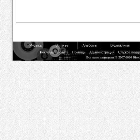
Музыка
Dj mixes
Альбомы
Видеоклипы
Реклама на сайте
Помощь
Администрация
Служба подд
Все права защищены © 2007-2026 Biso