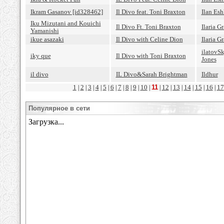
Ikram Gasanov [id328462]
Il Divo feat. Toni Braxton
Ilan Esh
Iku Mizutani and Kouichi
Il Divo Ft. Toni Braxton
Ilaria G
Yamanishi
ikue asazaki
Il Divo with Celine Dion
Ilaria 
ilatovS
iky que
Il Divo with Toni Braxton
Jones
il divo
IL Divo&Sarah Brightman
Ildhur
1
2
3
4
5
6
7
8
9
10
11
12
13
14
15
16
17
|
|
|
|
|
|
|
|
|
|
|
|
|
|
|
|
Популярное в сети