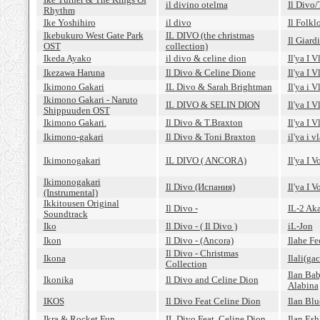
il divino otelma
Il Divo
Rhythm
Ike Yoshihiro
il divo
Il Folklo
Ikebukuro West Gate Park
IL DIVO (the christmas
Il Giar
OST
collection)
Ikeda Ayako
il divo & celine dion
Il'ya I V
Ikezawa Haruna
Il Divo & Celine Dione
Il'ya I 
Ikimono Gakari
IL Divo & Sarah Brightman
Il'ya i V
Ikimono Gakari - Naruto
IL DIVO & SELIN DION
Il'ya I 
Shippuuden OST
Ikimono Gakari.
Il Divo & T.Braxton
Il'ya I 
Ikimono-gakari
Il Divo & Toni Braxton
il'ya i v
Ikimonogakari
IL DIVO ( ANCORA)
Il'ya I 
Ikimonogakari
Il Divo (Испания)
Il'ya I 
(Instrumental)
Ikkitousen Original
Il Divo -
IL-2 Ak
Soundtrack
Iko
Il Divo - ( Il Divo )
iL-Jon
Ikon
Il Divo - (Ancora)
Ilahe Fe
Il Divo - Christmas
Ikona
Ilali(ga
Collection
Ilan Bab
Ikonika
Il Divo and Celine Dion
Alabina
IKOS
Il Divo Feat Celine Dion
Ilan Blu
Ikra & Rocket Fun
IL Divo Feat. Celine Dion
Ilan Esh