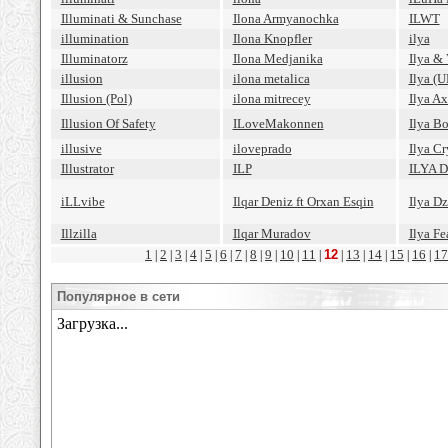
Illuminati & Sunchase
Ilona Armyanochka
ILWT
illumination
Ilona Knopfler
ilya
Illuminatorz
Ilona Medjanika
Ilya & 
illusion
ilona metalica
Ilya (U
Illusion (Pol)
ilona mitrecey
Ilya Ax
Illusion Of Safety
ILoveMakonnen
Ilya B
illusive
iloveprado
Ilya Cr
Illustrator
ILP
ILYA D
iLLvibe
Ilqar Deniz ft Orxan Esqin
Ilya D
Illzilla
Ilqar Muradov
Ilya Fe
1
2
3
4
5
6
7
8
9
10
11
12
13
14
15
16
17
|
|
|
|
|
|
|
|
|
|
|
|
|
|
|
|
Популярное в сети