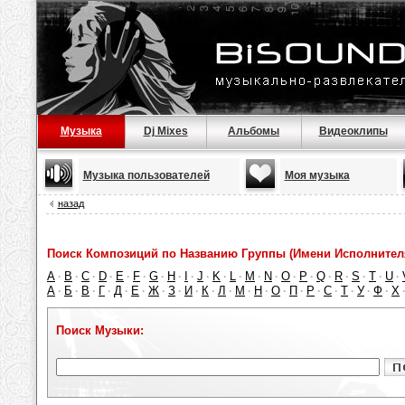
Музыка
Dj Mixes
Альбомы
Видеоклипы
Музыка пользователей
Моя музыка
назад
Поиск Композиций по Названию Группы (Имени Исполнител
A
B
C
D
E
F
G
H
I
J
K
L
M
N
O
P
Q
R
S
T
U
·
·
·
·
·
·
·
·
·
·
·
·
·
·
·
·
·
·
·
·
·
А
Б
В
Г
Д
Е
Ж
З
И
К
Л
М
Н
О
П
Р
С
Т
У
Ф
Х
·
·
·
·
·
·
·
·
·
·
·
·
·
·
·
·
·
·
·
·
Поиск Музыки: