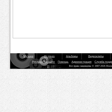
Музыка
Dj mixes
Альбомы
Видеоклипы
Реклама на сайте
Помощь
Администрация
Служба подд
Все права защищены © 2007-2026 Biso