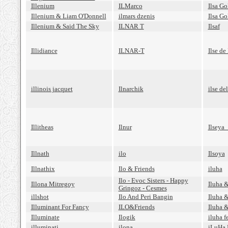
Illenium
ILMarco
Ilsa Go
Illenium & Liam O'Donnell
ilmars dzenis
Ilsa Go
Illenium & Said The Sky
ILNAR T
Ilsaf
Illidiance
ILNAR-T
Ilse de
illinois jacquet
Ilnarchik
ilse de
Illitheas
Ilnur
Ilseya
Illnath
ilo
Ilsoya
Illnathix
Ilo & Friends
iluha
Ilo - Evoc Sisters - Happy
Illona Mitregoy
Iluha 
Gringoz - Cesmes
illshot
Ilo And Peri Bangin
Iluha 
Illuminant For Fancy
ILO&Friends
Iluha 
Illuminate
Ilogik
iluha f
illuminati
ilona
iLuHa 