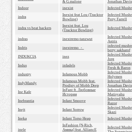
& G.malone
Jonathan Davis
Indoor
inexist
Infected Mush
Inexist feat Lou (Tracktor
Infected Mushr
indra
Bowling)
Perry Farrell
Inexist feat. Lou
indra vs beat hackers
Infected Mush
(Tracktor Bowling)
Infected Mush
indras
inextremo-tanzwut
Astrix
infected mush
Indris
inextremo_-_
berry sakharof
Infected Mush
INDUKCIA
inez
Jorg
Infected Mush
Indus
infadels
Fresh & Baron
Infected Mush
industry
Infamous Mobb
Holymen
Infamous Mobb feat.
Infected Mush
IndyMandy
Prodigy of Mobb Deep
Jonathan Davis
InFant ft. Любовные
Infected Mush
Ine Kafe
Истории
Matisyahu
Infected Mush
Inebrantia
Infant Smoove
Razor
Infected Mush
Inejt
Infant Sorrow
Skazi
Ineka
Infant Torso Heap
Infected Mush
InFashion [N-Rich,
Infected Mush
inele
Амика] feat. AlliancE
The Supervisor