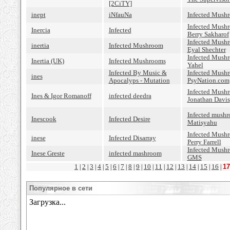
[2CiTY]
inept
iNfauNa
Infected Mush
Infected Mush
Inercia
Infected
Berry Sakharof
Infected Mush
inertia
Infected Mushroom
Eyal Shechter
Infected Mush
Inertia (UK)
Infected Mushrooms
Yahel
Infected By Music &
Infected Mush
ines
Apocalyps - Mutation
PsyNation.com
Infected Mushr
Ines & Igor Romanoff
infected deedra
Jonathan Davis
Infected mushr
Inescook
Infected Desire
Matisyahu
Infected Mush
inese
Infected Disarray
Perry Farrell
Infected Mushr
Inese Greste
infected mashroom
GMS
1
2
3
4
5
6
7
8
9
10
11
12
13
14
15
16
17
|
|
|
|
|
|
|
|
|
|
|
|
|
|
|
|
Популярное в сети