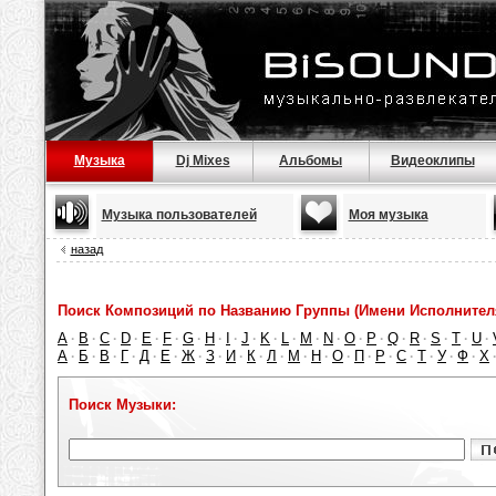
Музыка
Dj Mixes
Альбомы
Видеоклипы
Музыка пользователей
Моя музыка
назад
Поиск Композиций по Названию Группы (Имени Исполнител
A
B
C
D
E
F
G
H
I
J
K
L
M
N
O
P
Q
R
S
T
U
·
·
·
·
·
·
·
·
·
·
·
·
·
·
·
·
·
·
·
·
·
А
Б
В
Г
Д
Е
Ж
З
И
К
Л
М
Н
О
П
Р
С
Т
У
Ф
Х
·
·
·
·
·
·
·
·
·
·
·
·
·
·
·
·
·
·
·
·
Поиск Музыки: