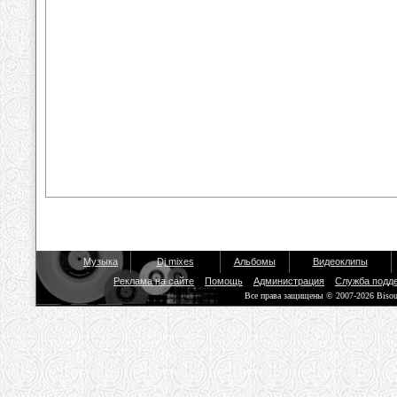
Музыка
Dj mixes
Альбомы
Видеоклипы
Реклама на сайте
Помощь
Администрация
Служба подд
Все права защищены © 2007-2026 Biso