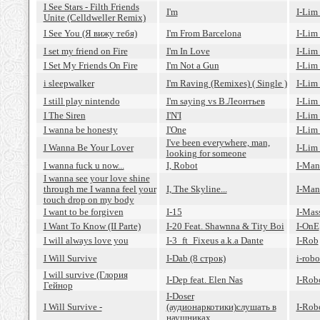
I See Stars - Filth Friends
I'm
I-Lim
Unite (Celldweller Remix)
I See You (Я вижу тебя)
I'm From Barcelona
I-Lim
I set my friend on Fire
I'm In Love
I-Lim
I Set My Friends On Fire
I'm Not a Gun
I-Lim
i sleepwalker
I'm Raving (Remixes) ( Single )
I-Lim
I still play nintendo
I'm saying vs В.Леонтьев
I-Lim
I The Siren
I'N'I
I-Lim 
I wanna be honesty
I'One
I-Lim
I've been everywhere, man,
I Wanna Be Your Lover
I-Lim 
looking for someone
I wanna fuck u now...
I, Robot
I-Man
I wanna see your love shine
through me I wanna feel your
I, The Skyline...
I-Man
touch drop on my body
I want to be forgiven
I-15
I-Mas
I Want To Know (II Parte)
I-20 Feat. Shawnna & Tity Boi
I-OnE
I will always love you
I-3_ft_Fixeus a.k.a Dante
I-Rob
I Will Survive
I-Dab (8 строк)
i-robo
I will survive (Глория
I-Dep feat. Elen Nas
I-Rob
Гейнор
I-Doser
I Will Survive -
(аудионаркотики)слушать в
I-Robo
наушниках