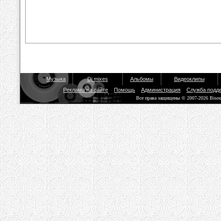
Музыка
Dj mixes
Альбомы
Видеоклипы
Реклама на сайте
Помощь
Администрация
Служба подд
Все права защищены © 2007-2026 Biso