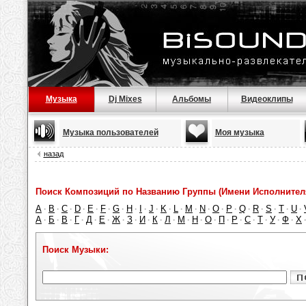
Музыка
Dj Mixes
Альбомы
Видеоклипы
Музыка пользователей
Моя музыка
назад
Поиск Композиций по Названию Группы (Имени Исполнител
A
B
C
D
E
F
G
H
I
J
K
L
M
N
O
P
Q
R
S
T
U
·
·
·
·
·
·
·
·
·
·
·
·
·
·
·
·
·
·
·
·
·
А
Б
В
Г
Д
Е
Ж
З
И
К
Л
М
Н
О
П
Р
С
Т
У
Ф
Х
·
·
·
·
·
·
·
·
·
·
·
·
·
·
·
·
·
·
·
·
Поиск Музыки: