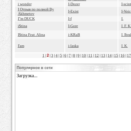
i wonder
I-Dozer
I-scint
I Отрыв по полной By
I-Exist
I-Voic
Akhmetov
I"m DUCK
I-f
I.
i$tina
I-Gore
I. F. K
I$tina Feat. Alina
i-KRaB
I. Ibr
I'am
i-laska
I. K.
1
2
3
4
5
6
7
8
9
10
11
12
13
14
15
16
17
|
|
|
|
|
|
|
|
|
|
|
|
|
|
|
|
Популярное в сети