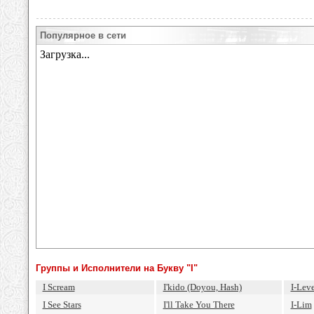
Популярное в сети
Группы и Исполнители на Букву "I"
I Scream
I'kido (Doyou, Hash)
I-Leve
I See Stars
I'll Take You There
I-Lim