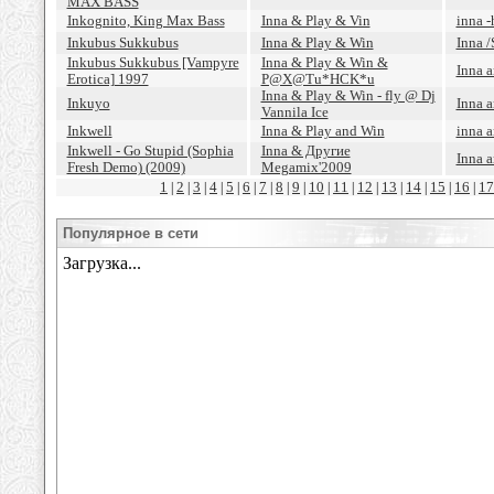
MAX BASS
Inkognito, King Max Bass
Inna & Play & Vin
inna -
Inkubus Sukkubus
Inna & Play & Win
Inna 
Inkubus Sukkubus [Vampyre
Inna & Play & Win &
Inna a
Erotica] 1997
P@X@Tu*HCK*u
Inna & Play & Win - fly @ Dj
Inkuyo
Inna a
Vannila Ice
Inkwell
Inna & Play and Win
inna a
Inkwell - Go Stupid (Sophia
Inna & Другие
Inna 
Fresh Demo) (2009)
Megamix'2009
1
2
3
4
5
6
7
8
9
10
11
12
13
14
15
16
17
|
|
|
|
|
|
|
|
|
|
|
|
|
|
|
|
Популярное в сети