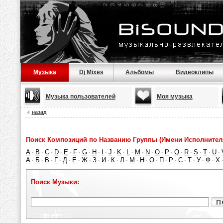
Музыка
Dj Mixes
Альбомы
Видеоклипы
Музыка пользователей
Моя музыка
назад
Поиск Композиций по Названию Группы (Имени Исполнител
A
B
C
D
E
F
G
H
I
J
K
L
M
N
O
P
Q
R
S
T
U
·
·
·
·
·
·
·
·
·
·
·
·
·
·
·
·
·
·
·
·
·
А
Б
В
Г
Д
Е
Ж
З
И
К
Л
М
Н
О
П
Р
С
Т
У
Ф
Х
·
·
·
·
·
·
·
·
·
·
·
·
·
·
·
·
·
·
·
·
Поиск Музыки: