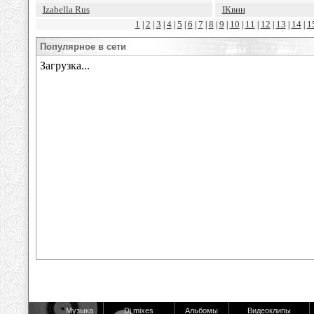
Izabella Rus
IКвин
1
2
3
4
5
6
7
8
9
10
11
12
13
14
1
|
|
|
|
|
|
|
|
|
|
|
|
|
|
Популярное в сети
Музыка
Dj mixes
Альбомы
Видеоклипы