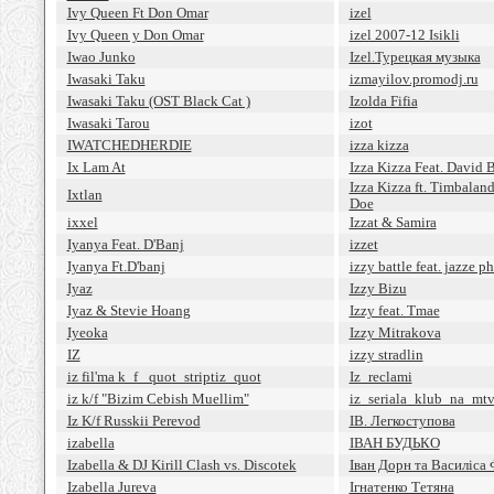
Ivy Queen Ft Don Omar
izel
Ivy Queen y Don Omar
izel 2007-12 Isikli
Iwao Junko
Izel.Турецкая музыка
Iwasaki Taku
izmayilov.promodj.ru
Iwasaki Taku (OST Black Cat )
Izolda Fifia
Iwasaki Tarou
izot
IWATCHEDHERDIE
izza kizza
Ix Lam At
Izza Kizza Feat. David 
Izza Kizza ft. Timbaland
Ixtlan
Doe
ixxel
Izzat & Samira
Iyanya Feat. D'Banj
izzet
Iyanya Ft.D'banj
izzy battle feat. jazze p
Iyaz
Izzy Bizu
Iyaz & Stevie Hoang
Izzy feat. Tmaе
Iyeoka
Izzy Mitrakova
IZ
izzy stradlin
iz fil'ma k_f _quot_striptiz_quot
Iz_reclami
iz k/f "Bizim Cebish Muellim"
iz_seriala_klub_na_mt
Iz K/f Russkii Perevod
IВ. Легкоступова
izabella
IВАН БУДЬКО
Izabella & DJ Kirill Clash vs. Discotek
Iван Дорн та Василiса
Izabella Jureva
Iгнатенко Тетяна