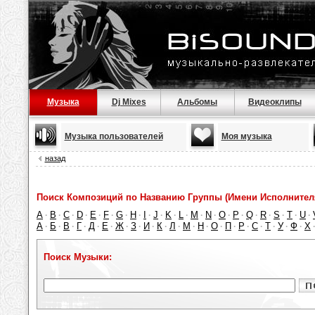
Музыка
Dj Mixes
Альбомы
Видеоклипы
Музыка пользователей
Моя музыка
назад
Поиск Композиций по Названию Группы (Имени Исполнител
A
B
C
D
E
F
G
H
I
J
K
L
M
N
O
P
Q
R
S
T
U
·
·
·
·
·
·
·
·
·
·
·
·
·
·
·
·
·
·
·
·
·
А
Б
В
Г
Д
Е
Ж
З
И
К
Л
М
Н
О
П
Р
С
Т
У
Ф
Х
·
·
·
·
·
·
·
·
·
·
·
·
·
·
·
·
·
·
·
·
Поиск Музыки: