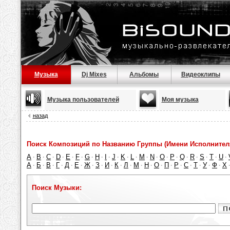
Музыка
Dj Mixes
Альбомы
Видеоклипы
Музыка пользователей
Моя музыка
назад
Поиск Композиций по Названию Группы (Имени Исполнител
A
B
C
D
E
F
G
H
I
J
K
L
M
N
O
P
Q
R
S
T
U
·
·
·
·
·
·
·
·
·
·
·
·
·
·
·
·
·
·
·
·
·
А
Б
В
Г
Д
Е
Ж
З
И
К
Л
М
Н
О
П
Р
С
Т
У
Ф
Х
·
·
·
·
·
·
·
·
·
·
·
·
·
·
·
·
·
·
·
·
Поиск Музыки: