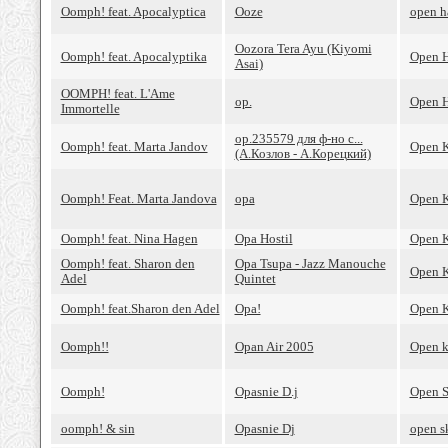
Oomph! feat. Apocalyptica
Ooze
open h
Oozora Tera Ayu (Kiyomi
Oomph! feat. Apocalyptika
Open H
Asai)
OOMPH! feat. L'Ame
op.
Open H
Immortelle
op.235579 для ф-но с...
Oomph! feat. Marta Jandov
Open K
(А.Козлов - А.Корецкий)
Oomph! Feat. Marta Jandova
opa
Open K
Oomph! feat. Nina Hagen
Opa Hostil
Open K
Oomph! feat. Sharon den
Opa Tsupa - Jazz Manouche
Open K
Adel
Quintet
Oomph! feat.Sharon den Adel
Opa!
Open K
Oomph!!
Opan Air 2005
Open k
Oomph!
Opasnie D.j
Open S
oomph! & sin
Opasnie Dj
open s