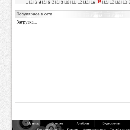
1
2
3
4
5
6
7
8
9
10
11
12
13
14
15
16
17
18
19
|
|
|
|
|
|
|
|
|
|
|
|
|
|
|
|
|
|
|
Популярное в сети
Музыка
Dj mixes
Альбомы
Видеоклипы
Реклама на сайте
Помощь
Администрация
Служба подд