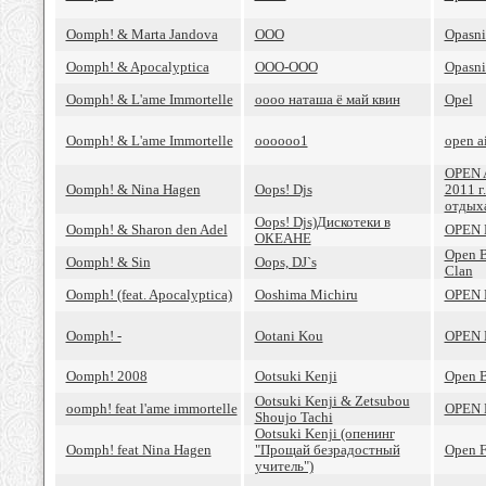
Oomph! & Marta Jandova
OOO
Opasni
Oomph! & Apocalyptica
OOO-OOO
Opasni
Oomph! & L'ame Immortelle
oooo наташа ё май квин
Opel
Oomph! & L'ame Immortelle
oooooo1
open a
OPEN 
Oomph! & Nina Hagen
Oops! Djs
2011 г
отдых
Oops! Djs)Дискотеки в
Oomph! & Sharon den Adel
OPEN 
ОКЕАНЕ
Open B
Oomph! & Sin
Oops, DJ`s
Clan
Oomph! (feat. Apocalyptica)
Ooshima Michiru
OPEN 
Oomph! -
Ootani Kou
OPEN 
Oomph! 2008
Ootsuki Kenji
Open B
Ootsuki Kenji & Zetsubou
oomph! feat l'ame immortelle
OPEN 
Shoujo Tachi
Ootsuki Kenji (опенинг
Oomph! feat Nina Hagen
"Прощай безрадостный
Open F
учитель")