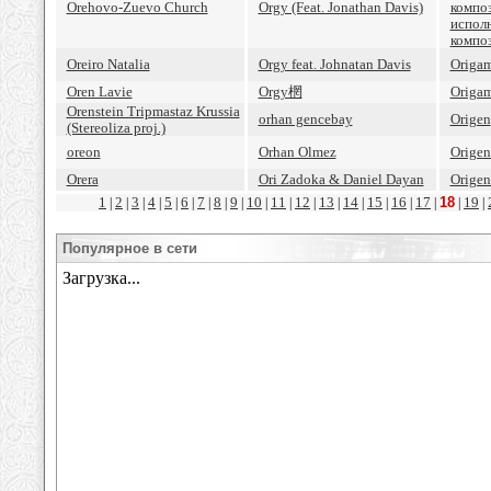
Orehovo-Zuevo Church
Orgy (Feat. Jonathan Davis)
композ
исполн
компо
Oreiro Natalia
Orgy feat. Johnatan Davis
Origa
Oren Lavie
Orgy棢
Origam
Orenstein Tripmastaz Krussia
orhan gencebay
Origen
(Stereoliza proj.)
oreon
Orhan Olmez
Origen
Orera
Ori Zadoka & Daniel Dayan
Origen
1
2
3
4
5
6
7
8
9
10
11
12
13
14
15
16
17
18
19
|
|
|
|
|
|
|
|
|
|
|
|
|
|
|
|
|
|
|
Популярное в сети