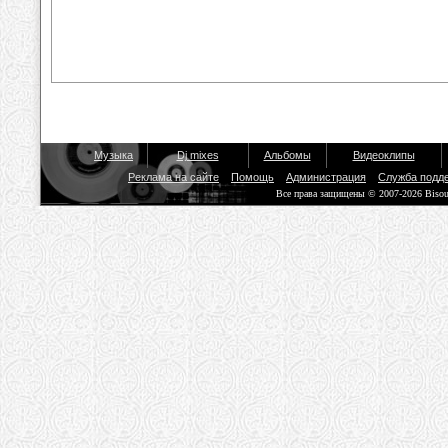
Музыка
Dj mixes
Альбомы
Видеоклипы
Реклама на сайте
Помощь
Администрация
Служба подд
Все права защищены © 2007-2026 Biso