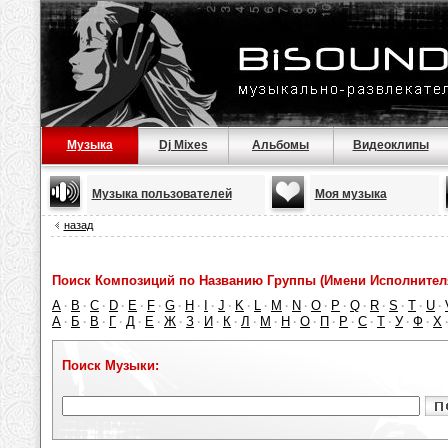
Музыка
Dj Mixes
Альбомы
Видеоклипы
Музыка пользователей
Моя музыка
назад
Поиск Композиций по Названию Группы (Имени Исполнител
A
B
C
D
E
F
G
H
I
J
K
L
M
N
O
P
Q
R
S
T
U
·
·
·
·
·
·
·
·
·
·
·
·
·
·
·
·
·
·
·
·
·
А
Б
В
Г
Д
Е
Ж
З
И
К
Л
М
Н
О
П
Р
С
Т
У
Ф
Х
·
·
·
·
·
·
·
·
·
·
·
·
·
·
·
·
·
·
·
·
Поиск Музыки: