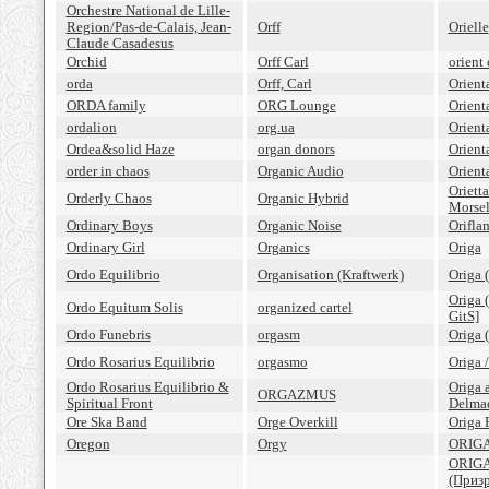
Orchestre National de Lille-
Region/Pas-de-Calais, Jean-
Orff
Orielle
Claude Casadesus
Orchid
Orff Carl
orient
orda
Orff, Carl
Orien
ORDA family
ORG Lounge
Orient
ordalion
org.ua
Orient
Ordea&solid Haze
organ donors
Orient
order in chaos
Organic Audio
Orient
Oriett
Orderly Chaos
Organic Hybrid
Morsel
Ordinary Boys
Organic Noise
Orifla
Ordinary Girl
Organics
Origa
Ordo Equilibrio
Organisation (Kraftwerk)
Origa 
Origa 
Ordo Equitum Solis
organized cartel
GitS]
Ordo Funebris
orgasm
Origa 
Ordo Rosarius Equilibrio
orgasmo
Origa 
Ordo Rosarius Equilibrio &
Origa 
ORGAZMUS
Spiritual Front
Delmae
Ore Ska Band
Orge Overkill
Origa 
Oregon
Orgy
ORIGA 
ORIGA.
(Призр