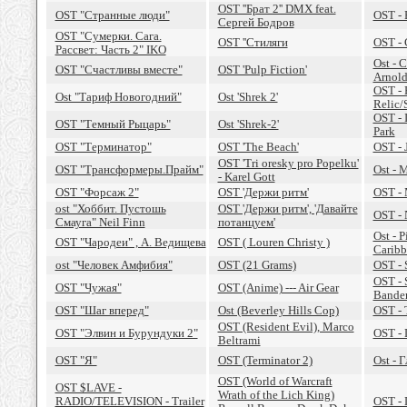
OST ''Брат 2'' DMX feat.
OST "Странные люди"
OST - 
Сергей Бодров
OST "Сумерки. Сага.
OST ''Стиляги
OST - 
Рассвет: Часть 2" IKO
Ost - 
OST "Счастливы вместе"
OST 'Pulp Fiction'
Arnol
OST -
Ost "Тариф Новогодний"
Ost 'Shrek 2'
Relic/S
OST - 
OST "Темный Рыцарь"
Ost 'Shrek-2'
Park
OST "Терминатор"
OST 'The Beach'
OST - 
OST 'Tri oresky pro Popelku'
OST "Трансформеры.Прайм"
Ost - 
- Karel Gott
OST "Форсаж 2"
OST 'Держи ритм'
OST -
ost "Хоббит. Пустошь
OST 'Держи ритм', 'Давайте
OST - 
Смауга" Neil Finn
потанцуем'
Ost - P
OST "Чародеи" , А. Ведищева
OST ( Louren Christy )
Caribb
ost "Человек Амфибия"
OST (21 Grams)
OST - 
OST - 
OST "Чужая"
OST (Anime) --- Air Gear
Bande
OST "Шаг вперед"
Ost (Beverley Hills Cop)
OST -
OST (Resident Evil), Marco
OST "Элвин и Бурундуки 2"
OST - 
Beltrami
OST "Я"
OST (Terminator 2)
Ost - 
OST (World of Warcraft
OST $LAVE -
Wrath of the Lich King)
RADIO/TELEVISION - Trailer
OST -