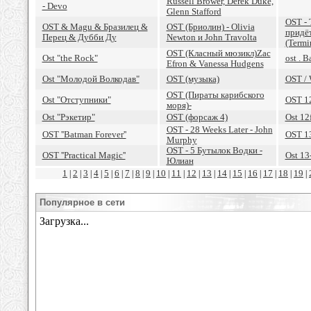
Russell Brower, Derek Duke,
- Devo
Glenn Stafford
OST - 
OST & Magu & Бразилец &
OST (Бриолин) - Olivia
придёт
Перец & Дубби Ду
Newton и John Travolta
(Termi
OST (Класный мюзикл)Zac
Ost "the Rock"
ost . 
Efron & Vanessa Hudgens
Ost "Молодой Волкодав"
OST (музыка)
OST / 
OST (Пираты карибского
Ost "Отступники"
OST 1
моря)-
Ost "Рэкетир"
OST (форсаж 4)
Ost 12
OST - 28 Weeks Later - John
OST ''Batman Forever''
OST 1
Murphy
OST - 5 Бутылок Водки -
OST ''Practical Magic''
Ost 13
Юлиан
1
2
3
4
5
6
7
8
9
10
11
12
13
14
15
16
17
18
19
|
|
|
|
|
|
|
|
|
|
|
|
|
|
|
|
|
|
|
Популярное в сети