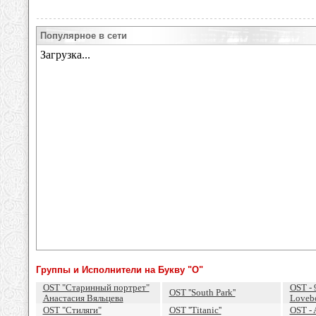
Популярное в сети
Группы и Исполнители на Букву "O"
OST "Старинный портрет"
OST - 
OST ''South Park''
Анастасия Вяльцева
Loveb
OST "Стиляги"
OST ''Titanic''
OST - 