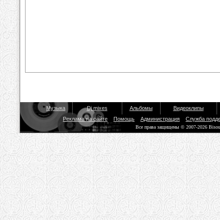
Музыка
Dj mixes
Альбомы
Видеоклипы
Реклама на сайте
Помощь
Администрация
Служба подд
Все права защищены © 2007-2026 Biso