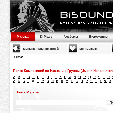
Музыка
Dj Mixes
Альбомы
Видеоклипы
Музыка пользователей
Моя музыка
назад
Поиск Композиций по Названию Группы (Имени Исполнител
A
B
C
D
E
F
G
H
I
J
K
L
M
N
O
P
Q
R
S
T
U
·
·
·
·
·
·
·
·
·
·
·
·
·
·
·
·
·
·
·
·
·
А
Б
В
Г
Д
Е
Ж
З
И
К
Л
М
Н
О
П
Р
С
Т
У
Ф
Х
·
·
·
·
·
·
·
·
·
·
·
·
·
·
·
·
·
·
·
·
Поиск Музыки: