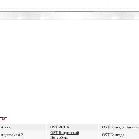
"O"
ost xxx
OST АССА
OST Бригада Паганн
OST Бандитский
ost yamakasi 2
OST Бригада-
Петербург