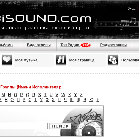
|
Вход
льбомы
Видеоклипы
Топ Радио
Радиостанции
Моя музыка
Моя страница
Пользова
Группы (Имени Исполнителя):
M
N
O
P
Q
R
S
T
U
V
W
X
Y
Z
·
·
·
·
·
·
·
·
·
·
·
·
·
·
М
Н
О
П
Р
С
Т
У
Ф
Х
Ц
Ч
Ш
Щ
Э
Ю
Я
·
·
·
·
·
·
·
·
·
·
·
·
·
·
·
·