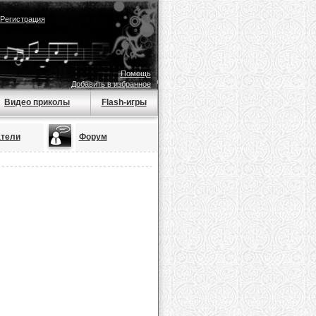
Регистрация
Помощь
Добавить в избранное
Видео приколы
Flash-игры
тели
Форум