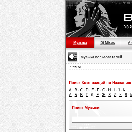
Музыка
Dj Mixes
А
Музыка пользователей
назад
Поиск Композиций по Названию 
A
B
C
D
E
F
G
H
I
J
K
L
·
·
·
·
·
·
·
·
·
·
·
А
Б
В
Г
Д
Е
Ж
З
И
К
Л
·
·
·
·
·
·
·
·
·
·
·
Поиск Музыки: