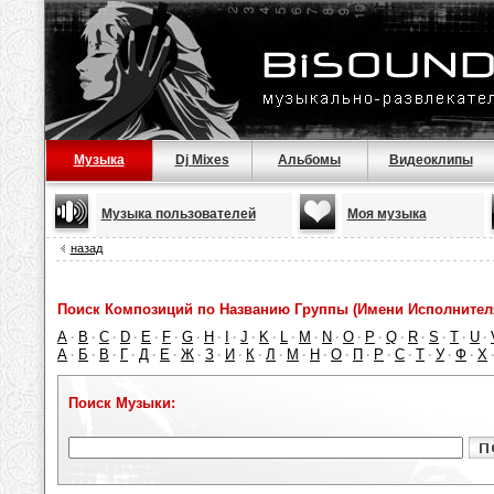
Музыка
Dj Mixes
Альбомы
Видеоклипы
Музыка пользователей
Моя музыка
назад
Поиск Композиций по Названию Группы (Имени Исполнител
A
B
C
D
E
F
G
H
I
J
K
L
M
N
O
P
Q
R
S
T
U
·
·
·
·
·
·
·
·
·
·
·
·
·
·
·
·
·
·
·
·
·
А
Б
В
Г
Д
Е
Ж
З
И
К
Л
М
Н
О
П
Р
С
Т
У
Ф
Х
·
·
·
·
·
·
·
·
·
·
·
·
·
·
·
·
·
·
·
·
Поиск Музыки: