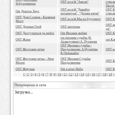
OST из к/ф "Амели"
ствола
Schyzomaniac
David
OST из к/ф "Давайте
OST Ка
Ost Доктор Хаус
потанцуем", "Держи ритм"
ствол
OST Дом Солнца - Калинов
OST из к/ф Мы из будущего
OST 
Мост
OST к
OST Дориан Грей
OST интерны
да"
OST Достучаться до небес
Ost Ирония любви
OST К
ost ирония судьбы (Б.
OST Жара
ost К
Ахмадулина) А. Пугачева
OST Ирония судьбы -
OST Жестокие игры
Продолжение А.Пугачёва,
OST к
К.Орбакайте
OST Жестокие игры - Abra
OST Ирония Судьбы
OST К
Moore
Продолжение
OST Жмурки
Ost к игре Hallo
OST К
1
2
3
4
5
6
7
8
9
10
11
12
13
14
15
16
17
18
19
|
|
|
|
|
|
|
|
|
|
|
|
|
|
|
|
|
|
|
Популярное в сети