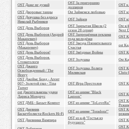
OST За пригоршню
OST Даже не думай
OST к.
долларов
OST Дворовые танцы
Ost Займемся любовью
OST к
OST Девушка без адреса
OST Зайцев
OST к
Николай Рыбников
OST Закрытая Школа (2
Ost к/
OST День Выборов
сезон 28 серия)
Next D
OST День Выборов (Андрей
OST Запрещённая реклама
OST К
Макаревич)
года молодёжи
OST День Выборов
OST Звезда Пленительного
ost Ка
(Макаревич)
Счастья
OST День Выборов!
OST Звёздные Войны
OST К
OST День Выборов.
OST Золушка
Ost К
Стоматологи
OST Джанго
OST Золушка Лолита
OST Ка
Освобожденный / The
Милявская
Chris 
Heavy
OST Джеймс Бонд - Агент
007- Золотой глаз - Tina
OST Игра Престолов
OST 
Turner
ost Джентельмены удачи
OST из аниме "Black
OST К
Лариса Мондрус
Lagoon"
OST К
OST ДМБ - Бахыт-Компот
OST из аниме "ToLoveRu"
Режим
OST Дневник
OST К
OST из аниме "Toradora!"
Баскетболиста-Rockers Hi-Fi
режим
OST из к-ф "Гостья из
OST Дневники Вампира
OST К
будущего"
OST К
OST Доберман