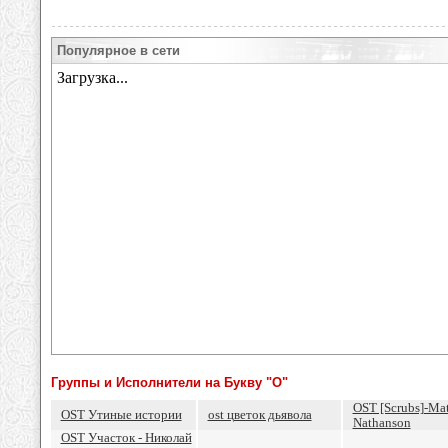
Популярное в сети
Группы и Исполнители на Букву "O"
OST [Scrubs]-Mat
OST Утиные истории
ost цветок дьявола
Nathanson
OST Участок - Николай