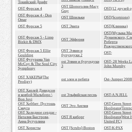
Токийский Дрифт
OST Шопоголик-Macy
OST Форсаж 4
OST(12 друзей 
Gray
OST Форсаж 4 - Don
OST Шпильки
OST(Scorpions)
Omar
OST Форсаж 5
OST Эвита
OST(Клиника)
OST(Музыка Ма
OST Форсаж 5 - Limp
Дунаевского, Сл
OST Эйфория
Bizkit & DMX
Роберта
Рождественского
OST Форсаж 5 Ellie
OST Элвин и
OST-
Goulding
бурундуки 2
OST Футурама Van
ost Элвин и бурундуки
OST- 28 Weeks La
McCoy & The Soul City
3
John Murphy
Symphony
OST ХАКЕРЫ(The
ost элен и ребята
Ost- Jumper 2008
Prodigy)
OST Харлей Дэвидсон
и ковбой Мальборо \
ost Эльфийская песнь
OST-A.N.JELL
Bon Jovi
OST Хоббит: Пустошь
OST-Green Street
OST Это Англия
Смауга
Hooligans(Terenc
OST Холодное сердце -
OST-Green Street
Наталия Быстрова,
OST Я киборг
Hooligans(West 
Анна Бутурлина
United FC)
OST Хористы
OST [Scrubs]-Boston
OST-K-PAX