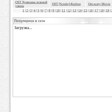
OST Хулиганы зеленой
OST [Scrubs]-Kutless
Ost-scary Movie
улицы
1
2
3
4
5
6
7
8
9
10
11
12
13
14
15
16
17
18
19
|
|
|
|
|
|
|
|
|
|
|
|
|
|
|
|
|
|
|
Популярное в сети