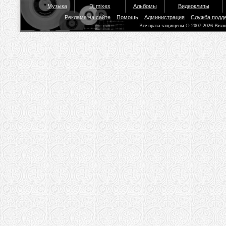
Музыка
Dj mixes
Альбомы
Видеоклипы
Реклама на сайте
Помощь
Администрация
Служба подд
Все права защищены © 2007-2026 Biso