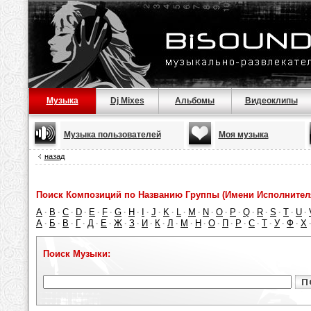
Музыка
Dj Mixes
Альбомы
Видеоклипы
Музыка пользователей
Моя музыка
назад
Поиск Композиций по Названию Группы (Имени Исполнител
A
B
C
D
E
F
G
H
I
J
K
L
M
N
O
P
Q
R
S
T
U
·
·
·
·
·
·
·
·
·
·
·
·
·
·
·
·
·
·
·
·
·
А
Б
В
Г
Д
Е
Ж
З
И
К
Л
М
Н
О
П
Р
С
Т
У
Ф
Х
·
·
·
·
·
·
·
·
·
·
·
·
·
·
·
·
·
·
·
·
Поиск Музыки: