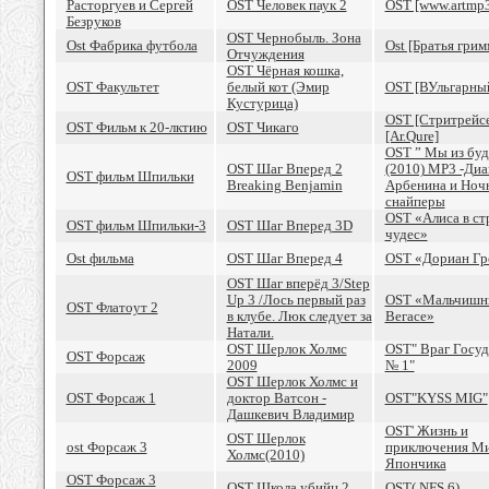
Расторгуев и Сергей
OST Человек паук 2
OST [www.artmp3
Безруков
OST Чернобыль. Зона
Ost Фабрика футбола
Ost [Братья грим
Отчуждения
OST Чёрная кошка,
OST Факультет
белый кот (Эмир
OST [ВУльгарны
Кустурица)
OST [Стритрейс
OST Фильм к 20-лктию
OST Чикаго
[Ar.Qure]
OST ” Мы из буд
OST Шаг Вперед 2
(2010) MP3 -Диа
OST фильм Шпильки
Breaking Benjamin
Арбенина и Ноч
снайперы
OST «Алиса в ст
OST фильм Шпильки-3
OST Шаг Вперед 3D
чудес»
Ost фильма
OST Шаг Вперед 4
OST «Дориан Гр
OST Шаг вперёд 3/Step
Up 3 /Лось первый раз
OST «Мальчишни
OST Флатоут 2
в клубе. Люк следует за
Вегасе»
Натали.
OST Шерлок Холмс
OST" Враг Госуд
OST Форсаж
2009
№ 1"
OST Шерлок Холмс и
OST Форсаж 1
доктор Ватсон -
OST"KYSS MIG"
Дашкевич Владимир
OST' Жизнь и
OST Шерлок
ost Форсаж 3
приключения М
Холмс(2010)
Япончика
OST Форсаж 3
OST Школа убийц 2
OST( NFS 6)