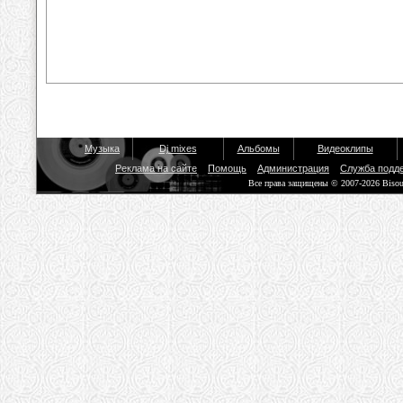
Музыка
Dj mixes
Альбомы
Видеоклипы
Реклама на сайте
Помощь
Администрация
Служба подд
Все права защищены © 2007-2026 Biso