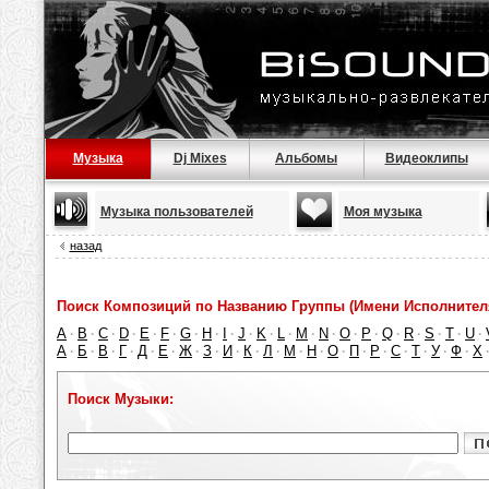
Музыка
Dj Mixes
Альбомы
Видеоклипы
Музыка пользователей
Моя музыка
назад
Поиск Композиций по Названию Группы (Имени Исполнител
A
B
C
D
E
F
G
H
I
J
K
L
M
N
O
P
Q
R
S
T
U
·
·
·
·
·
·
·
·
·
·
·
·
·
·
·
·
·
·
·
·
·
А
Б
В
Г
Д
Е
Ж
З
И
К
Л
М
Н
О
П
Р
С
Т
У
Ф
Х
·
·
·
·
·
·
·
·
·
·
·
·
·
·
·
·
·
·
·
·
Поиск Музыки: