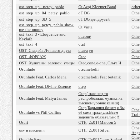
ost_step_up-_petey_pablo
Ot Azoj Klezmer Band
othe
ost_step_up_04_petey_pablo
oT DG
Othe
ost_step_up_3D_5
oT DG для друзей
Other
ost_step_up_petey_pablo-show-
Ot Vinta
Othe
me-the-money
ost_taxi_3 - Eloquence and
ot.com/
Othe
Kaylaih
ost_taxi_4_
otal
Othe
OST_Свадьба Лучшего друга
otava yo
Othe
OST_ФОРСАЖ
Otec
Othe
OST_Хулиганы_зеленой_улицы
Otec,cone,e-one, Ольга Ч
Othe
Osunlade
otecmefodii
Othe
Osunlade Feat. Carlos Mena
otecmefodii Feat botanik
Othe
Osunlade Feat. Divine Essence
otep
Othe
Otep( наконец-то
Osunlade Feat. Maiya James
распробовала, музыка на
Othe
высшем уровне канеш)
Otep(Барышня божит,я бы
Othe
Osunlade vs Phil Collins
её сама трахнула.Всем
Trai
заценить обязательно!!)
Osuri
OTH [2x01] Maroon 5
Othe
Othe
osv и михалыч
OTH [2x08] Silver
Ange
Othe
Osvaldo Farr
OTH [2x09] Gwen Stefani