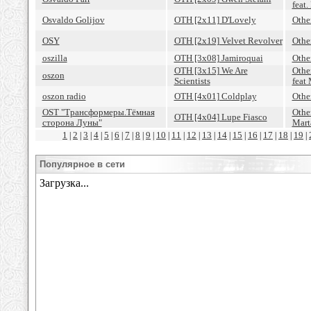
feat
Osvaldo Golijov
OTH [2x11] D'Lovely
Othe
OSY
OTH [2x19] Velvet Revolver
Othe
oszilla
OTH [3x08] Jamiroquai
Othe
OTH [3x15] We Are
Othe
oszon
Scientists
feat
oszon radio
OTH [4x01] Coldplay
Othe
OSТ "Трансформеры.Тёмная
Other
OTH [4x04] Lupe Fiasco
сторона Луны"
Mart
1
2
3
4
5
6
7
8
9
10
11
12
13
14
15
16
17
18
19
|
|
|
|
|
|
|
|
|
|
|
|
|
|
|
|
|
|
|
Популярное в сети