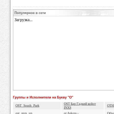
Популярное в сети
Группы и Исполнители на Букву "O"
OSТ Бар Гадкий койот
OST_South_Park
OTH 
INXS
ost_step_up
ot Askera -
Otha