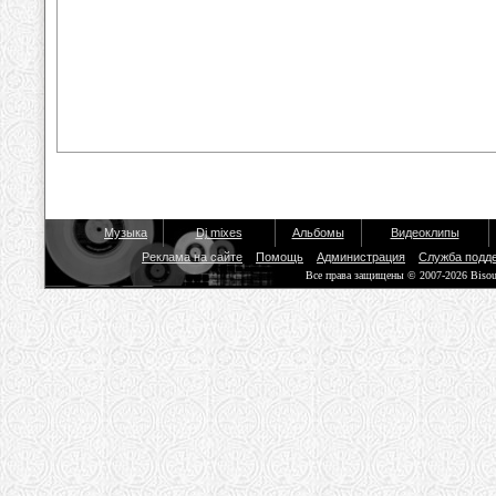
Музыка
Dj mixes
Альбомы
Видеоклипы
Реклама на сайте
Помощь
Администрация
Служба подд
Все права защищены © 2007-2026 Biso