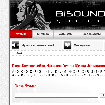
Музыка
Dj Mixes
Альбомы
Видеоклипы
Музыка пользователей
Моя музыка
назад
Поиск Композиций по Названию Группы (Имени Исполнител
A
B
C
D
E
F
G
H
I
J
K
L
M
N
O
P
Q
R
S
T
U
·
·
·
·
·
·
·
·
·
·
·
·
·
·
·
·
·
·
·
·
·
А
Б
В
Г
Д
Е
Ж
З
И
К
Л
М
Н
О
П
Р
С
Т
У
Ф
Х
·
·
·
·
·
·
·
·
·
·
·
·
·
·
·
·
·
·
·
·
Поиск Музыки: