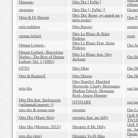
Ottawan-
Otto Dix [ FaNя ]
elfera
ottawans
Otto Dix [= FaNя =]
Oume
Otto Dix |Боже, ну какой же у
Otter & Dj Shtorm
Oun P 
него голос|
ottis redding
Otto Knows
ounter
Otto Le Blanc & Alain
ottmar liebert
oups
Prideux
Otto Le Blanc Feat. Alain
Ottmar Liebert -
Our A
Prideux
Ottmar Liebert - Barcelona
Otto Le Blanc feat. Orry
Nights - The Best of Ottmar
Our B
Jackson
Liebert, Vol. 1 (2001)
OTTO
Otto Ohm
Our Dr
Otto & RamireZ
Otto Olsson
Our H
Otto Staniloi, Manfred
Niezgoda, Charly Hrnemann,
otto dix
our la
Markus Fritsch, Hermann
Roth, Arturo Himmer
Otto Dix feat. Seelenzorn
OTTO-DIX
our la
(забавный акцент =)
otto dix & roman rain
ottomix
Our La
OuR S
Otto Dix (Marie Slip)
ottomix feat. mc dilly
TW1ST
OuR St
Otto Dix (Mortem. 2012)
Ottomix ft Mc Dilly
mc_ha
Ouran
otto dix (slip)
Ottomix Vs Dj Mns