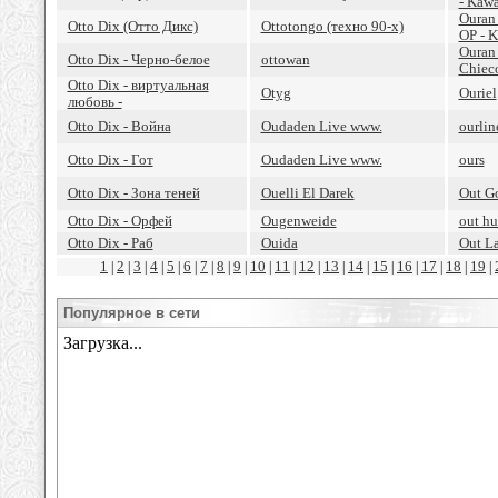
- Kaw
Ouran
Otto Dix (Отто Дикс)
Ottotongo (техно 90-х)
OP - 
Ouran
Otto Dix - Черно-белое
ottowan
Chiec
Otto Dix - виртуальная
Otyg
Ouriel
любовь -
Otto Dix - Война
Oudaden Live www.
ourlin
Otto Dix - Гот
Oudaden Live www.
ours
Otto Dix - Зона теней
Ouelli El Darek
Out G
Otto Dix - Орфей
Ougenweide
out h
Otto Dix - Раб
Ouida
Out L
1
2
3
4
5
6
7
8
9
10
11
12
13
14
15
16
17
18
19
|
|
|
|
|
|
|
|
|
|
|
|
|
|
|
|
|
|
|
Популярное в сети