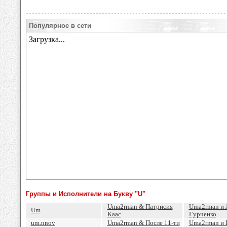
Популярное в сети
Группы и Исполнители на Букву "U"
Uma2rman & Патрисия
Uma2rman и
Um
Каас
Гурченко
um.nnov
Uma2rman & После 11-ти
Uma2rman и 