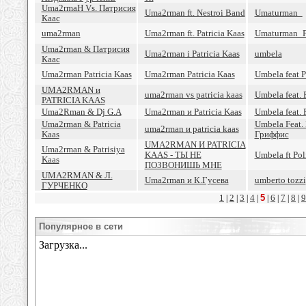
Uma2rmaH Vs. Патрисия
Uma2rman ft. Nestroi Band
Umaturman_
Каас
uma2rman
Uma2rman ft. Patricia Kaas
Umaturman_P
Uma2rman & Патрисия
Uma2rman i Patricia Kaas
umbela
Каас
Uma2rman Patricia Kaas
Uma2rman Patricia Kaas
Umbela feat P
UMA2RMAN и
uma2rman vs patricia kaas
Umbela feat. P
PATRICIA KAAS
Uma2Rman & Dj G.A
Uma2rman и Patricia Kaas
Umbela feat. P
Uma2rman & Patricia
Umbela Feat.
uma2rman и patricia kaas
Kaas
Гриффис
UMA2RMAN И PATRICIA
Uma2rman & Patrisiya
KAAS - ТЫ НЕ
Umbela ft Poli
Kaas
ПОЗВОНИШЬ МНЕ
UMA2RMAN & Л.
Uma2rman и К.Гусева
umberto tozzi
ГУРЧЕНКО
1
2
3
4
5
6
7
8
9
|
|
|
|
|
|
|
|
Популярное в сети