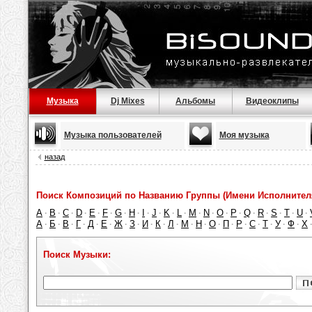
Музыка
Dj Mixes
Альбомы
Видеоклипы
Музыка пользователей
Моя музыка
назад
Поиск Композиций по Названию Группы (Имени Исполнител
A
B
C
D
E
F
G
H
I
J
K
L
M
N
O
P
Q
R
S
T
U
·
·
·
·
·
·
·
·
·
·
·
·
·
·
·
·
·
·
·
·
·
А
Б
В
Г
Д
Е
Ж
З
И
К
Л
М
Н
О
П
Р
С
Т
У
Ф
Х
·
·
·
·
·
·
·
·
·
·
·
·
·
·
·
·
·
·
·
·
Поиск Музыки: