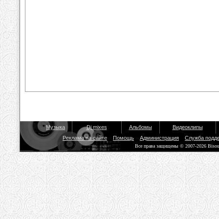
Музыка
Dj mixes
Альбомы
Видеоклипы
Реклама на сайте
Помощь
Администрация
Служба подд
Все права защищены © 2007-2026 Biso