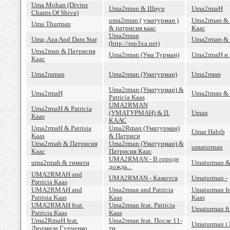
Uma Mohan (Divine
Uma2rman & Шнур
Uma2rmaН
Chants Of Shiva)
uma2rman ( уматурман )
Uma2rmaн & 
Uma Thurman
& патрисия каас
Каас
Uma2rman
Uma, Aza And Dara Star
Uma2rmaн & 
(http://mp3xa.net)
Uma2man & Патрисия
Uma2rman (Ума Турман)
Uma2rmaН и P
Каас
Uma2raman
Uma2rman (Уматурман)
Uma2rман
Uma2rman (Уматурман) &
Uma2rmaH
Uma2tman & P
Patricia Kaas
UMA2RMAN
Uma2rmaH & Patricia
(УМАТУРМАН) & П.
Uman
Kaas
КААС
Uma2rmaH & Patrisia
Uma2Rman (Уматурман)
Umar Habib
Kaas
& Патриси
Uma2rmah & Патрисия
Uma2rman (Уматурман) &
umaturman
Каас
Патрисия Каас
UMA2RMAN - В городе
uma2rmah & тимати
Umaturman & 
дождь...
UMA2RMAH and
UMA2RMAN - Кажется
Umaturman -
Patricia Kaas
UMA2RMAH and
Uma2rman and Patricia
Umaturman fea
Patrisia Kaas
Kaas
Kaas
UMA2RMAH feat.
Uma2rman feat. Patricia
Umaturman ft
Patricia Kaas
Kaas
Uma2RmaH feat.
Uma2rman feat. После 11-
Umaturman i P
Людмила Гурченко
ти