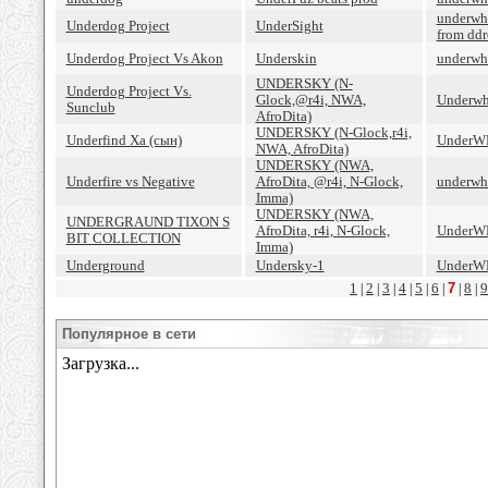
underwha
Underdog Project
UnderSight
from dd
Underdog Project Vs Akon
Underskin
underwha
UNDERSKY (N-
Underdog Project Vs.
Glock,@r4i, NWA,
Underwh
Sunclub
AfroDita)
UNDERSKY (N-Glock,r4i,
Underfind Xa (сын)
UnderWH
NWA, AfroDita)
UNDERSKY (NWA,
Underfire vs Negative
AfroDita, @r4i, N-Glock,
underwh
Imma)
UNDERSKY (NWA,
UNDERGRAUND TIXON S
AfroDita, r4i, N-Glock,
UnderW
BIT COLLECTION
Imma)
Underground
Undersky-1
UnderWH
1
2
3
4
5
6
7
8
9
|
|
|
|
|
|
|
|
Популярное в сети