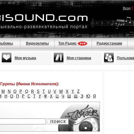
|
Вход
льбомы
Видеоклипы
Топ Радио
Радиостанции
Моя музыка
Моя страница
Пользова
Группы (Имени Исполнителя):
M
N
O
P
Q
R
S
T
U
V
W
X
Y
Z
·
·
·
·
·
·
·
·
·
·
·
·
·
·
М
Н
О
П
Р
С
Т
У
Ф
Х
Ц
Ч
Ш
Щ
Э
Ю
Я
·
·
·
·
·
·
·
·
·
·
·
·
·
·
·
·