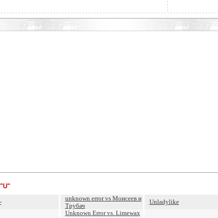
"U"
unknown error vs Моисеев и
-
Unladylike
Трубач
Unknown Error vs. Limewax