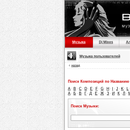
Музыка
Dj Mixes
А
Музыка пользователей
назад
Поиск Композиций по Названию 
A
B
C
D
E
F
G
H
I
J
K
L
·
·
·
·
·
·
·
·
·
·
·
А
Б
В
Г
Д
Е
Ж
З
И
К
Л
·
·
·
·
·
·
·
·
·
·
·
Поиск Музыки: