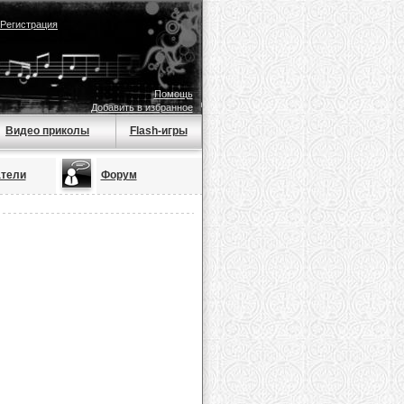
Регистрация
Помощь
Добавить в избранное
Видео приколы
Flash-игры
тели
Форум