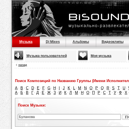
Музыка
Dj Mixes
Альбомы
Видеоклипы
Музыка пользователей
Моя музыка
назад
Поиск Композиций по Названию Группы (Имени Исполнител
A
B
C
D
E
F
G
H
I
J
K
L
M
N
O
P
Q
R
S
T
U
·
·
·
·
·
·
·
·
·
·
·
·
·
·
·
·
·
·
·
·
·
А
Б
В
Г
Д
Е
Ж
З
И
К
Л
М
Н
О
П
Р
С
Т
У
Ф
Х
·
·
·
·
·
·
·
·
·
·
·
·
·
·
·
·
·
·
·
·
Поиск Музыки: