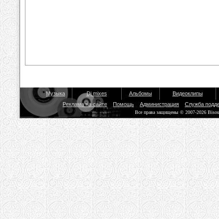
Музыка
Dj mixes
Альбомы
Видеоклипы
Реклама на сайте
Помощь
Администрация
Служба подд
Все права защищены © 2007-2026 Biso