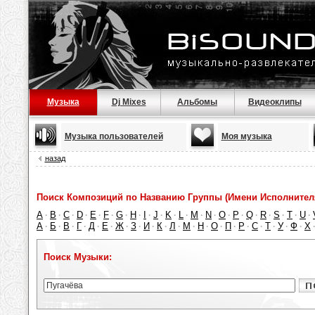
Музыка
Dj Mixes
Альбомы
Видеоклипы
Музыка пользователей
Моя музыка
назад
Поиск Композиций по Названию Группы (Имени Исполнител
A
B
C
D
E
F
G
H
I
J
K
L
M
N
O
P
Q
R
S
T
U
·
·
·
·
·
·
·
·
·
·
·
·
·
·
·
·
·
·
·
·
·
А
Б
В
Г
Д
Е
Ж
З
И
К
Л
М
Н
О
П
Р
С
Т
У
Ф
Х
·
·
·
·
·
·
·
·
·
·
·
·
·
·
·
·
·
·
·
·
Поиск Музыки: