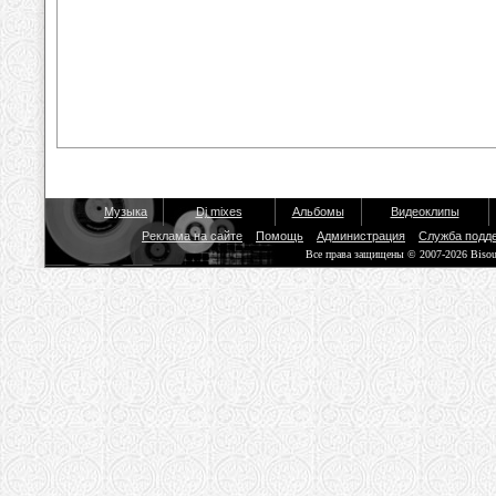
Музыка
Dj mixes
Альбомы
Видеоклипы
Реклама на сайте
Помощь
Администрация
Служба подд
Все права защищены © 2007-2026 Biso