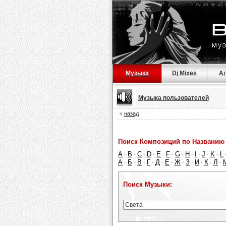
Музыка
Dj Mixes
А
Музыка пользователей
назад
Поиск Композиций по Названию 
A
B
C
D
E
F
G
H
I
J
K
L
·
·
·
·
·
·
·
·
·
·
·
А
Б
В
Г
Д
Е
Ж
З
И
К
Л
·
·
·
·
·
·
·
·
·
·
·
Поиск Музыки: