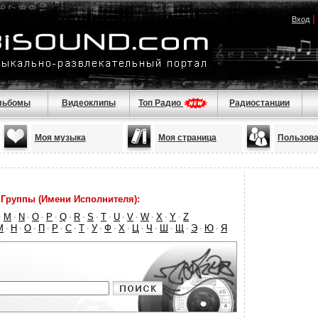
|
Вход
льбомы
Видеоклипы
Топ Радио
Радиостанции
Моя музыка
Моя страница
Пользова
Группы (Имени Исполнителя):
M
N
O
P
Q
R
S
T
U
V
W
X
Y
Z
·
·
·
·
·
·
·
·
·
·
·
·
·
·
М
Н
О
П
Р
С
Т
У
Ф
Х
Ц
Ч
Ш
Щ
Э
Ю
Я
·
·
·
·
·
·
·
·
·
·
·
·
·
·
·
·