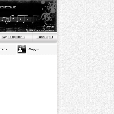
Регистрация
Помощь
Добавить в избранное
Видео приколы
Flash-игры
тели
Форум