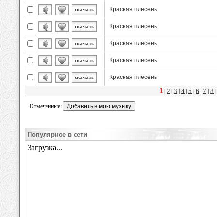
Красная плесень
скачать
Красная плесень
скачать
Красная плесень
скачать
Красная плесень
скачать
Красная плесень
скачать
1
2
3
4
5
6
7
8
|
|
|
|
|
|
|
Отмеченные:
Популярное в сети