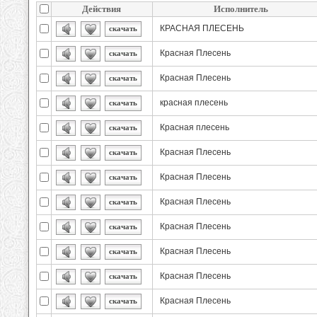
Действия
Исполнитель
КРАСНАЯ ПЛЕСЕНЬ
скачать
Красная Плесень
скачать
Красная Плесень
скачать
красная плесень
скачать
Красная плесень
скачать
Красная Плесень
скачать
Красная Плесень
скачать
Красная Плесень
скачать
Красная Плесень
скачать
Красная Плесень
скачать
Красная Плесень
скачать
Красная Плесень
скачать