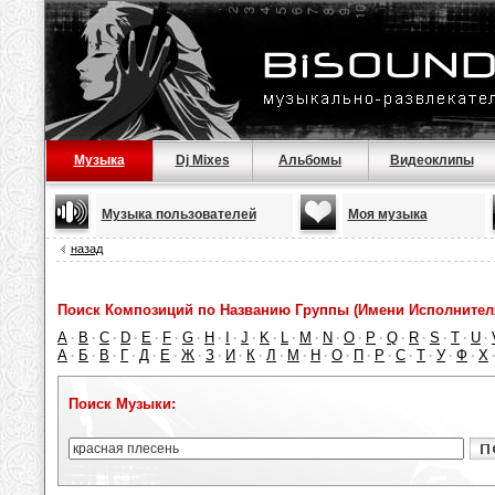
Музыка
Dj Mixes
Альбомы
Видеоклипы
Музыка пользователей
Моя музыка
назад
Поиск Композиций по Названию Группы (Имени Исполнител
A
B
C
D
E
F
G
H
I
J
K
L
M
N
O
P
Q
R
S
T
U
·
·
·
·
·
·
·
·
·
·
·
·
·
·
·
·
·
·
·
·
·
А
Б
В
Г
Д
Е
Ж
З
И
К
Л
М
Н
О
П
Р
С
Т
У
Ф
Х
·
·
·
·
·
·
·
·
·
·
·
·
·
·
·
·
·
·
·
·
Поиск Музыки: