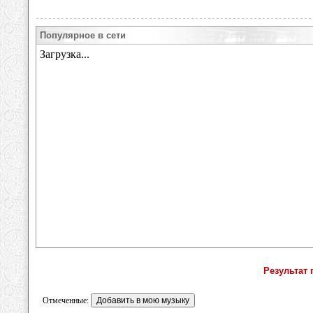
Популярное в сети
Результат 
Отмеченные: