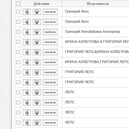
Действия
Исполнитель
Григорий Лепс
скачать
Григорий Лепс
скачать
Григорий Лепс&Ирина Аллегрова
скачать
ИРИНА АЛЛЕГРОВА & ГРИГОРИЙ ЛЕ
скачать
ГРИГОРИЙ ЛЕПС&ИРИНА АЛЛЕГРОВ
скачать
ИРИНА АЛЛЕГРОВА,ГРИГОРИЙ ЛЕП
скачать
ГРИГОРИЙ ЛЕПС
скачать
ГРИГОРИЙ ЛЕПС
скачать
ЛЕПС
скачать
ЛЕПС
скачать
ЛЕПС
скачать
ЛЕПС
скачать