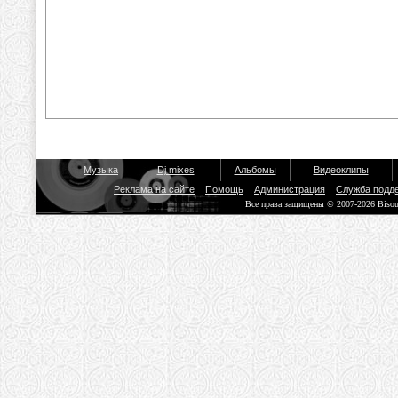
Музыка
Dj mixes
Альбомы
Видеоклипы
Реклама на сайте
Помощь
Администрация
Служба подд
Все права защищены © 2007-2026 Biso