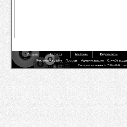
Музыка
Dj mixes
Альбомы
Видеоклипы
Реклама на сайте
Помощь
Администрация
Служба подд
Все права защищены © 2007-2026 Biso