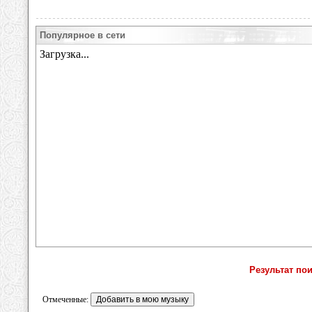
Популярное в сети
Результат пои
Отмеченные: