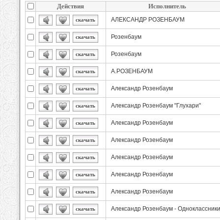
Действия
Исполнитель
АЛЕКСАНДР РОЗЕНБАУМ
скачать
Розенбаум
скачать
Розенбаум
скачать
А.РОЗЕНБАУМ
скачать
Александр Розенбаум
скачать
Александр Розенбаум "Глухари"
скачать
Александр Розенбаум
скачать
Александр Розенбаум
скачать
Александр Розенбаум
скачать
Александр Розенбаум
скачать
Александр Розенбаум
скачать
Александр Розенбаум - Одноклассник
скачать