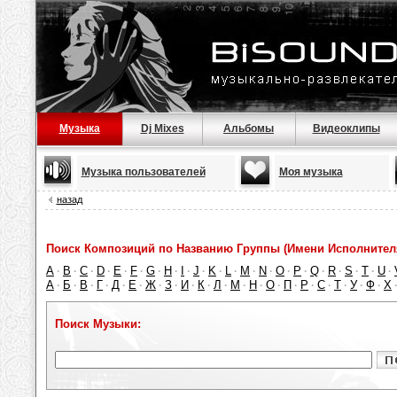
Музыка
Dj Mixes
Альбомы
Видеоклипы
Музыка пользователей
Моя музыка
назад
Поиск Композиций по Названию Группы (Имени Исполнител
A
B
C
D
E
F
G
H
I
J
K
L
M
N
O
P
Q
R
S
T
U
·
·
·
·
·
·
·
·
·
·
·
·
·
·
·
·
·
·
·
·
·
А
Б
В
Г
Д
Е
Ж
З
И
К
Л
М
Н
О
П
Р
С
Т
У
Ф
Х
·
·
·
·
·
·
·
·
·
·
·
·
·
·
·
·
·
·
·
·
Поиск Музыки: