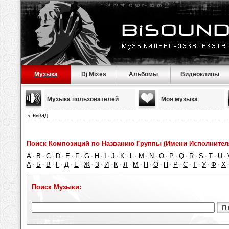
Музыка
Dj Mixes
Альбомы
Видеоклипы
Музыка пользователей
Моя музыка
назад
Поиск Композиций по Названию Группы (Имени Исполнител
A
B
C
D
E
F
G
H
I
J
K
L
M
N
O
P
Q
R
S
T
U
·
·
·
·
·
·
·
·
·
·
·
·
·
·
·
·
·
·
·
·
·
А
Б
В
Г
Д
Е
Ж
З
И
К
Л
М
Н
О
П
Р
С
Т
У
Ф
Х
·
·
·
·
·
·
·
·
·
·
·
·
·
·
·
·
·
·
·
·
Поиск Музыки: