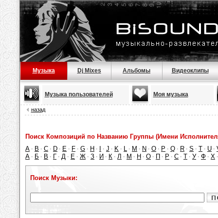
Музыка
Dj Mixes
Альбомы
Видеоклипы
Музыка пользователей
Моя музыка
назад
Поиск Композиций по Названию Группы (Имени Исполнител
A
B
C
D
E
F
G
H
I
J
K
L
M
N
O
P
Q
R
S
T
U
·
·
·
·
·
·
·
·
·
·
·
·
·
·
·
·
·
·
·
·
·
А
Б
В
Г
Д
Е
Ж
З
И
К
Л
М
Н
О
П
Р
С
Т
У
Ф
Х
·
·
·
·
·
·
·
·
·
·
·
·
·
·
·
·
·
·
·
·
Поиск Музыки: