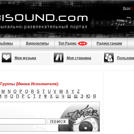
|
Вход
льбомы
Видеоклипы
Топ Радио
Радиостанции
Моя музыка
Моя страница
Пользова
Группы (Имени Исполнителя):
M
N
O
P
Q
R
S
T
U
V
W
X
Y
Z
·
·
·
·
·
·
·
·
·
·
·
·
·
·
М
Н
О
П
Р
С
Т
У
Ф
Х
Ц
Ч
Ш
Щ
Э
Ю
Я
·
·
·
·
·
·
·
·
·
·
·
·
·
·
·
·