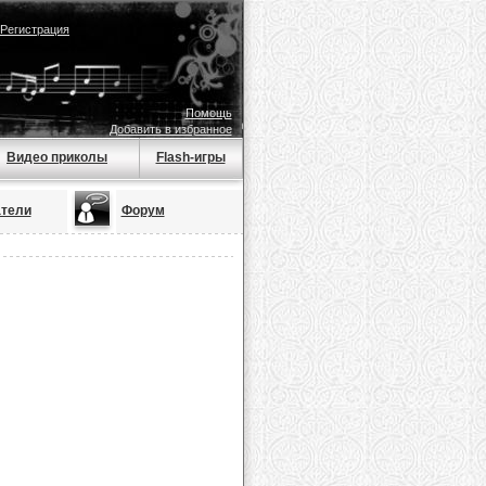
Регистрация
Помощь
Добавить в избранное
Видео приколы
Flash-игры
тели
Форум