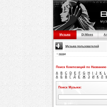
Музыка
Dj Mixes
А
Музыка пользователей
назад
Поиск Композиций по Названию 
A
B
C
D
E
F
G
H
I
J
K
L
·
·
·
·
·
·
·
·
·
·
·
А
Б
В
Г
Д
Е
Ж
З
И
К
Л
·
·
·
·
·
·
·
·
·
·
·
Поиск Музыки: