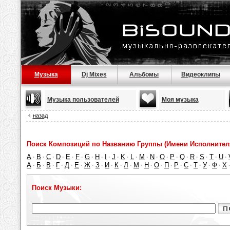
Музыка
Dj Mixes
Альбомы
Видеоклипы
Музыка пользователей
Моя музыка
назад
Поиск Композиций по Названию Группы (Имени Исполнител
A
B
C
D
E
F
G
H
I
J
K
L
M
N
O
P
Q
R
S
T
U
·
·
·
·
·
·
·
·
·
·
·
·
·
·
·
·
·
·
·
·
·
А
Б
В
Г
Д
Е
Ж
З
И
К
Л
М
Н
О
П
Р
С
Т
У
Ф
Х
·
·
·
·
·
·
·
·
·
·
·
·
·
·
·
·
·
·
·
·
Поиск Музыки: