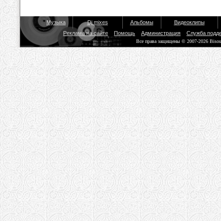
Музыка
Dj mixes
Альбомы
Видеоклипы
Реклама на сайте
Помощь
Администрация
Служба подд
Все права защищены © 2007-2026 Biso