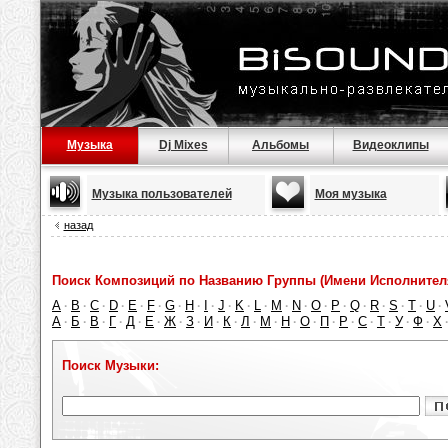
Музыка
Dj Mixes
Альбомы
Видеоклипы
Музыка пользователей
Моя музыка
назад
Поиск Композиций по Названию Группы (Имени Исполнител
A
B
C
D
E
F
G
H
I
J
K
L
M
N
O
P
Q
R
S
T
U
·
·
·
·
·
·
·
·
·
·
·
·
·
·
·
·
·
·
·
·
·
А
Б
В
Г
Д
Е
Ж
З
И
К
Л
М
Н
О
П
Р
С
Т
У
Ф
Х
·
·
·
·
·
·
·
·
·
·
·
·
·
·
·
·
·
·
·
·
Поиск Музыки: