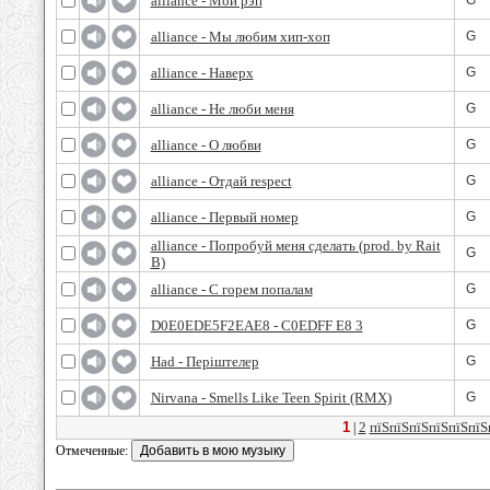
alliance - Мой рэп
G
alliance - Мы любим хип-хоп
G
alliance - Наверх
G
alliance - Не люби меня
G
alliance - О любви
G
alliance - Отдай respect
G
alliance - Первый номер
G
alliance - Попробуй меня сделать (prod. by Rait
G
B)
alliance - С горем попалам
G
D0E0EDE5F2EAE8 - C0EDFF E8 3
G
Had - Перiштелер
G
Nirvana - Smells Like Teen Spirit (RMX)
G
1
2
пїЅпїЅпїЅпїЅпїЅпїЅ
|
Отмеченные: