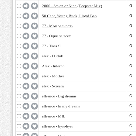
2000 - Seven or Nine (Deepstar Mix)
G
50 Cent, Young Buck, Lloyd Ban
G
77 - Моя ревность
G
77 - Один за всех
G
77 - Твоя Я
G
alex - Duduk
G
Alex - Inferno
G
alex - Mother
G
alex - Scream
G
alliance - Big dreams
G
alliance - In my dreams
G
alliance - MIB
G
alliance - Бум-Бум
G