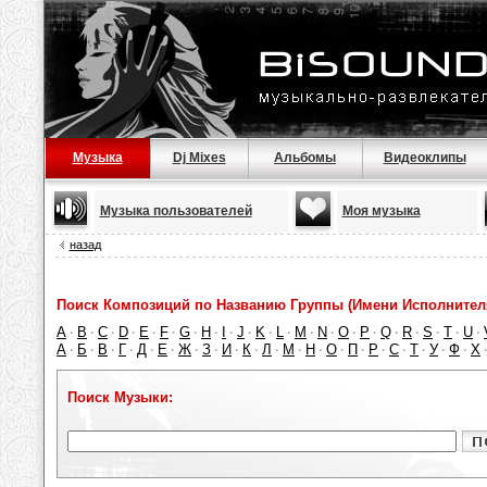
Музыка
Dj Mixes
Альбомы
Видеоклипы
Музыка пользователей
Моя музыка
назад
Поиск Композиций по Названию Группы (Имени Исполнител
A
B
C
D
E
F
G
H
I
J
K
L
M
N
O
P
Q
R
S
T
U
·
·
·
·
·
·
·
·
·
·
·
·
·
·
·
·
·
·
·
·
·
А
Б
В
Г
Д
Е
Ж
З
И
К
Л
М
Н
О
П
Р
С
Т
У
Ф
Х
·
·
·
·
·
·
·
·
·
·
·
·
·
·
·
·
·
·
·
·
Поиск Музыки: