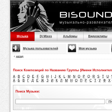
Музыка
Dj Mixes
Альбомы
Видеоклипы
Музыка пользователей
Моя музыка
назад
Поиск Композиций по Названию Группы (Имени Исполнител
A
B
C
D
E
F
G
H
I
J
K
L
M
N
O
P
Q
R
S
T
U
·
·
·
·
·
·
·
·
·
·
·
·
·
·
·
·
·
·
·
·
·
А
Б
В
Г
Д
Е
Ж
З
И
К
Л
М
Н
О
П
Р
С
Т
У
Ф
Х
·
·
·
·
·
·
·
·
·
·
·
·
·
·
·
·
·
·
·
·
Поиск Музыки: