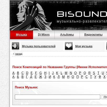
Музыка
Dj Mixes
Альбомы
Видеоклипы
Музыка пользователей
Моя музыка
назад
Поиск Композиций по Названию Группы (Имени Исполнител
A
B
C
D
E
F
G
H
I
J
K
L
M
N
O
P
Q
R
S
T
U
·
·
·
·
·
·
·
·
·
·
·
·
·
·
·
·
·
·
·
·
·
А
Б
В
Г
Д
Е
Ж
З
И
К
Л
М
Н
О
П
Р
С
Т
У
Ф
Х
·
·
·
·
·
·
·
·
·
·
·
·
·
·
·
·
·
·
·
·
Поиск Музыки: