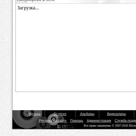
Музыка
Dj mixes
Альбомы
Видеоклипы
Реклама на сайте
Помощь
Администрация
Служба подд
Все права защищены © 2007-2026 Biso