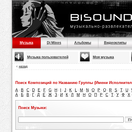
Музыка
Dj Mixes
Альбомы
Видеоклипы
Музыка пользователей
Моя музыка
назад
Поиск Композиций по Названию Группы (Имени Исполнител
A
B
C
D
E
F
G
H
I
J
K
L
M
N
O
P
Q
R
S
T
U
·
·
·
·
·
·
·
·
·
·
·
·
·
·
·
·
·
·
·
·
·
А
Б
В
Г
Д
Е
Ж
З
И
К
Л
М
Н
О
П
Р
С
Т
У
Ф
Х
·
·
·
·
·
·
·
·
·
·
·
·
·
·
·
·
·
·
·
·
Поиск Музыки: