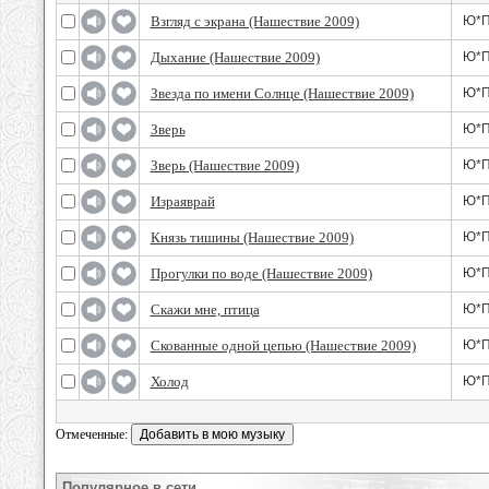
Взгляд с экрана (Нашествие 2009)
Ю*П
Дыхание (Нашествие 2009)
Ю*П
Звезда по имени Солнце (Нашествие 2009)
Ю*П
Зверь
Ю*П
Зверь (Нашествие 2009)
Ю*П
Израяврай
Ю*П
Князь тишины (Нашествие 2009)
Ю*П
Прогулки по воде (Нашествие 2009)
Ю*П
Скажи мне, птица
Ю*П
Скованные одной цепью (Нашествие 2009)
Ю*П
Холод
Ю*П
Отмеченные:
Популярное в сети