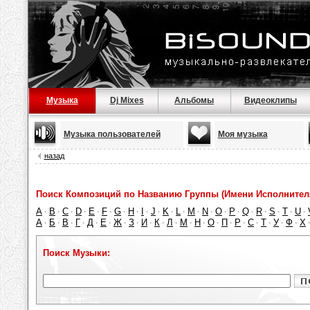
Музыка
Dj Mixes
Альбомы
Видеоклипы
Музыка пользователей
Моя музыка
назад
Поиск Композиций по Названию Группы (Имени Исполнител
A
B
C
D
E
F
G
H
I
J
K
L
M
N
O
P
Q
R
S
T
U
·
·
·
·
·
·
·
·
·
·
·
·
·
·
·
·
·
·
·
·
·
А
Б
В
Г
Д
Е
Ж
З
И
К
Л
М
Н
О
П
Р
С
Т
У
Ф
Х
·
·
·
·
·
·
·
·
·
·
·
·
·
·
·
·
·
·
·
·
Поиск Музыки: