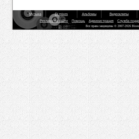
Музыка
Dj mixes
Альбомы
Видеоклипы
Реклама на сайте
Помощь
Администрация
Служба подд
Все права защищены © 2007-2026 Biso