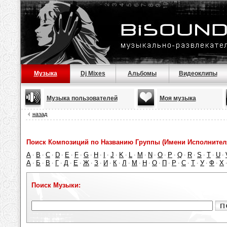
Музыка
Dj Mixes
Альбомы
Видеоклипы
Музыка пользователей
Моя музыка
назад
Поиск Композиций по Названию Группы (Имени Исполнител
A
B
C
D
E
F
G
H
I
J
K
L
M
N
O
P
Q
R
S
T
U
·
·
·
·
·
·
·
·
·
·
·
·
·
·
·
·
·
·
·
·
·
А
Б
В
Г
Д
Е
Ж
З
И
К
Л
М
Н
О
П
Р
С
Т
У
Ф
Х
·
·
·
·
·
·
·
·
·
·
·
·
·
·
·
·
·
·
·
·
Поиск Музыки: