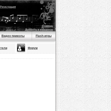
Регистрация
Помощь
Добавить в избранное
Видео приколы
Flash-игры
тели
Форум