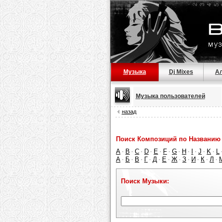
Музыка
Dj Mixes
А
Музыка пользователей
назад
Поиск Композиций по Названию 
A
B
C
D
E
F
G
H
I
J
K
L
·
·
·
·
·
·
·
·
·
·
·
А
Б
В
Г
Д
Е
Ж
З
И
К
Л
·
·
·
·
·
·
·
·
·
·
·
Поиск Музыки: