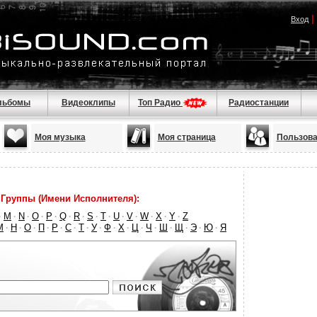
|
Вход
льбомы
Видеоклипы
Топ Радио
Радиостанции
Моя музыка
Моя страница
Пользова
Группы (Имени Исполнителя):
M
N
O
P
Q
R
S
T
U
V
W
X
Y
Z
·
·
·
·
·
·
·
·
·
·
·
·
·
·
М
Н
О
П
Р
С
Т
У
Ф
Х
Ц
Ч
Ш
Щ
Э
Ю
Я
·
·
·
·
·
·
·
·
·
·
·
·
·
·
·
·