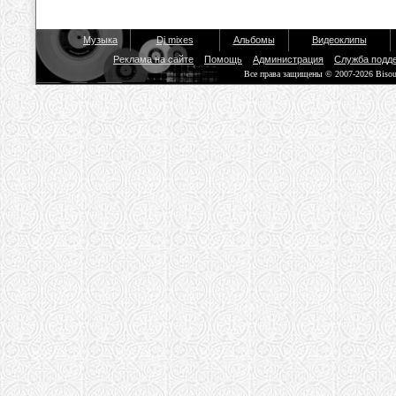
Музыка
Dj mixes
Альбомы
Видеоклипы
Реклама на сайте
Помощь
Администрация
Служба подд
Все права защищены © 2007-2026 Biso