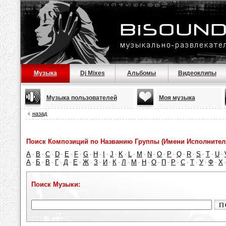
Музыка
Dj Mixes
Альбомы
Видеоклипы
Музыка пользователей
Моя музыка
назад
Поиск Композиций по Названию Группы (Имени Исполнител
A
B
C
D
E
F
G
H
I
J
K
L
M
N
O
P
Q
R
S
T
U
·
·
·
·
·
·
·
·
·
·
·
·
·
·
·
·
·
·
·
·
·
А
Б
В
Г
Д
Е
Ж
З
И
К
Л
М
Н
О
П
Р
С
Т
У
Ф
Х
·
·
·
·
·
·
·
·
·
·
·
·
·
·
·
·
·
·
·
·
Поиск Музыки: