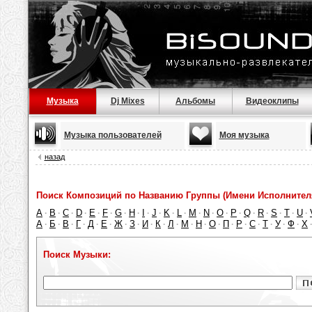
Музыка
Dj Mixes
Альбомы
Видеоклипы
Музыка пользователей
Моя музыка
назад
Поиск Композиций по Названию Группы (Имени Исполнител
A
B
C
D
E
F
G
H
I
J
K
L
M
N
O
P
Q
R
S
T
U
·
·
·
·
·
·
·
·
·
·
·
·
·
·
·
·
·
·
·
·
·
А
Б
В
Г
Д
Е
Ж
З
И
К
Л
М
Н
О
П
Р
С
Т
У
Ф
Х
·
·
·
·
·
·
·
·
·
·
·
·
·
·
·
·
·
·
·
·
Поиск Музыки: