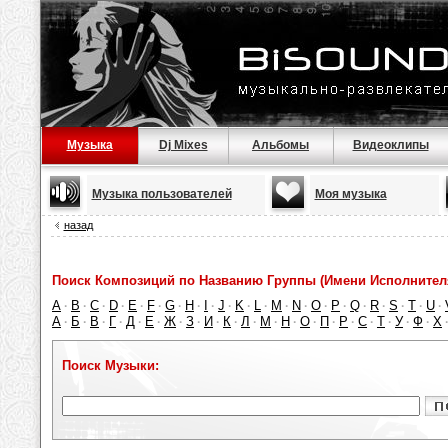
Музыка
Dj Mixes
Альбомы
Видеоклипы
Музыка пользователей
Моя музыка
назад
Поиск Композиций по Названию Группы (Имени Исполнител
A
B
C
D
E
F
G
H
I
J
K
L
M
N
O
P
Q
R
S
T
U
·
·
·
·
·
·
·
·
·
·
·
·
·
·
·
·
·
·
·
·
·
А
Б
В
Г
Д
Е
Ж
З
И
К
Л
М
Н
О
П
Р
С
Т
У
Ф
Х
·
·
·
·
·
·
·
·
·
·
·
·
·
·
·
·
·
·
·
·
Поиск Музыки: