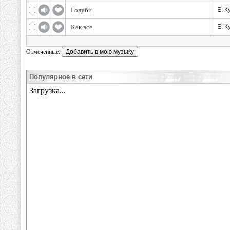
Голуби
Е. К
Как все
Е. К
Отмеченные:
Популярное в сети