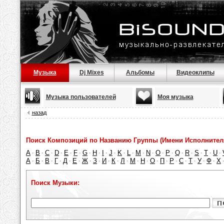
Музыка
Dj Mixes
Альбомы
Видеоклипы
Музыка пользователей
Моя музыка
назад
Поиск Композиций по Названию Группы (Имени Исполнител
A
B
C
D
E
F
G
H
I
J
K
L
M
N
O
P
Q
R
S
T
U
·
·
·
·
·
·
·
·
·
·
·
·
·
·
·
·
·
·
·
·
·
А
Б
В
Г
Д
Е
Ж
З
И
К
Л
М
Н
О
П
Р
С
Т
У
Ф
Х
·
·
·
·
·
·
·
·
·
·
·
·
·
·
·
·
·
·
·
·
Поиск Музыки: