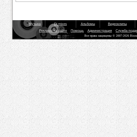
Музыка
Dj mixes
Альбомы
Видеоклипы
Реклама на сайте
Помощь
Администрация
Служба подд
Все права защищены © 2007-2026 Biso