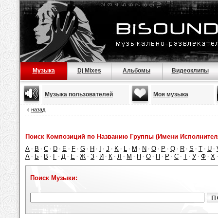
Музыка
Dj Mixes
Альбомы
Видеоклипы
Музыка пользователей
Моя музыка
назад
Поиск Композиций по Названию Группы (Имени Исполнител
A
B
C
D
E
F
G
H
I
J
K
L
M
N
O
P
Q
R
S
T
U
·
·
·
·
·
·
·
·
·
·
·
·
·
·
·
·
·
·
·
·
·
А
Б
В
Г
Д
Е
Ж
З
И
К
Л
М
Н
О
П
Р
С
Т
У
Ф
Х
·
·
·
·
·
·
·
·
·
·
·
·
·
·
·
·
·
·
·
·
Поиск Музыки: